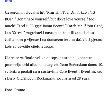
Bira”
.  
Uz ogroman globalni hit “Rim Tim Tagi Dim”, kao i “IG 
BOY”, “Don’t hate yourself, but don’t love yourself too 
much”, ​“and I”, “Biggie Boom Boom”, “Catch Me If You Can”, 
kao “Stress”, zagrebački nastup bit će prilika u cijelosti 
čuti album prvijenac i na domaćem terenu doživjeti pjesme 
koje su osvojile cijelu Europu.
Ulaznice za finale velike europske turneje i koncertnu 
promociju debi albuma u zagrebačkom Boćarskom domu 10. 
svibnja u prodaji su u sustavima Core Event i Eventim, kao 
i Dirty Old Shopu i Rockmarku, po cijeni od 28 eura.
Foto: Promo