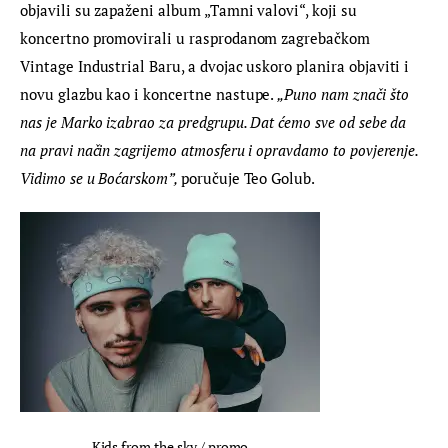
objavili su zapaženi album „Tamni valovi“, koji su 
koncertno promovirali u rasprodanom zagrebačkom 
Vintage Industrial Baru, a dvojac uskoro planira objaviti i 
novu glazbu kao i koncertne nastupe. 
„Puno nam znači što 
nas je Marko izabrao za predgrupu. Dat ćemo sve od sebe da 
na pravi način zagrijemo atmosferu i opravdamo to povjerenje. 
Vidimo se u Boćarskom”, 
poručuje Teo Golub.
Kids from the sky / promo