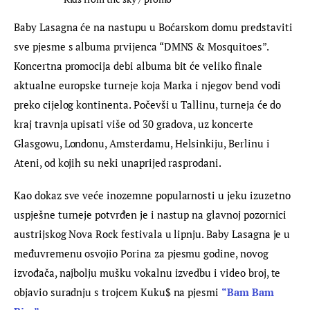
Baby Lasagna će na nastupu u Boćarskom domu predstaviti 
sve pjesme s albuma prvijenca “DMNS & Mosquitoes”. 
Koncertna promocija debi albuma bit će veliko finale 
aktualne europske turneje koja Marka i njegov bend vodi 
preko cijelog kontinenta. Počevši u Tallinu, turneja će do 
kraj travnja upisati više od 30 gradova, uz koncerte 
Glasgowu, Londonu, Amsterdamu, Helsinkiju, Berlinu i 
Ateni, od kojih su neki unaprijed rasprodani.
Kao dokaz sve veće inozemne popularnosti u jeku izuzetno 
uspješne turneje potvrđen je i nastup na glavnoj pozornici 
austrijskog Nova Rock festivala u lipnju. Baby Lasagna je u 
međuvremenu osvojio Porina za pjesmu godine, novog 
izvođača, najbolju mušku vokalnu izvedbu i video broj, te 
objavio suradnju s trojcem Kuku$ na pjesmi 
“Bam Bam 