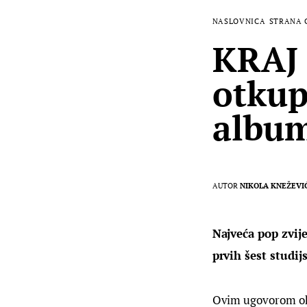
NASLOVNICA
STRANA 
KRAJ 
otkup
albu
AUTOR
NIKOLA KNEŽEVI
Najveća pop zvije
prvih šest studij
Ovim ugovorom ok