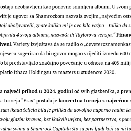
 ostaju neobjavljeni kao ponovno snimljeni albumi. U svom 
wift je ugovor sa Shamrockom nazvala svojim „najvećim ost
oji obožavatelji, znate koliko mi je ovo bilo važno – toliko da
bjavila 4 svoja albuma, nazvavši ih Taylorova verzija.“
Financ
iven
i. Variety izvještava da se radilo o „deveteroznamenkas
 mjeseca sugerirao da bi ugovor mogao vrijediti između 600 m
To bi predstavljalo značajno povećanje u odnosu na 405 milij
platio Ithaca Holdingsu za masters u studenom 2020.
a 
najveći prihod u 2024. godini
 od svih glazbenika, a pr
a turneja “Eras” postala je 
koncertna turneja s najvećom
 sam ikada željela bila je prilika da dovoljno naporno radim ka
svoju glazbu izravno, bez ikakvih uvjeta, bez partnerstva, s p
hvalna svima u Shamrock Capitalu što su prvi ljudi koji su mi to