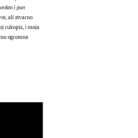
vedan i pun 
or, ali stvarno 
oj rukopis, i moja 
samo ogromna 