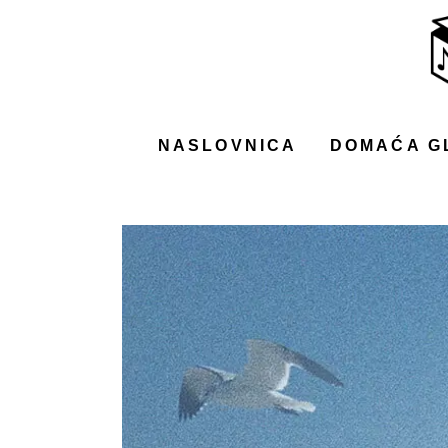
NASLOVNICA
DOMAĆA GLAZBA
STRANA GLAZBA
NASLOVNICA
DOMAĆA G
FILM
MUSIC BOX