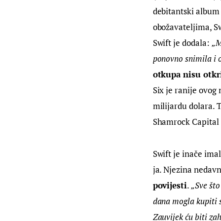
debitantski album
obožavateljima, S
Swift je dodala: 
„M
ponovno snimila i o
otkupa nisu otkr
Six je ranije ovog
milijardu dolara. 
Shamrock Capital 
Swift je inače imal
ja. Njezina nedavn
povijesti
. 
„Sve što
dana mogla kupiti 
Zauvijek ću biti za