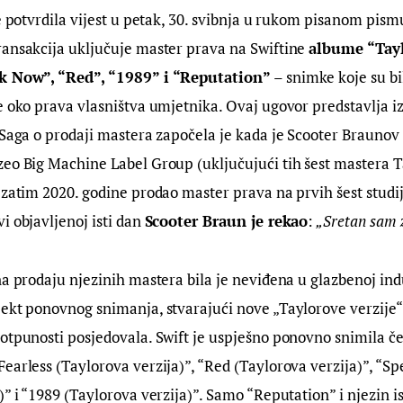
je potvrdila vijest u petak, 30. svibnja u rukom pisanom pism
ansakcija uključuje master prava na Swiftine 
albume “Tayl
ak Now”, “Red”, “1989” i “Reputation”
 – snimke koje su bi
e oko prava vlasništva umjetnika. Ovaj ugovor predstavlja 
 Saga o prodaji mastera započela je kada je Scooter Braunov
eo Big Machine Label Group (uključujući tih šest mastera Ta
 zatim 2020. godine prodao master prava na prvih šest studi
i objavljenoj isti dan 
Scooter Braun je rekao
:
 „Sretan sam 
na prodaju njezinih mastera bila je neviđena u glazbenoj indu
ekt ponovnog snimanja, stvarajući nove „Taylorove verzije“ 
otpunosti posjedovala. Swift je uspješno ponovno snimila čet
earless (Taylorova verzija)”, “Red (Taylorova verzija)”, “S
)” i “1989 (Taylorova verzija)”. Samo “Reputation” i njezin i