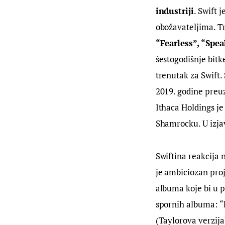
industriji
. Swift 
obožavateljima. Tr
“Fearless”, “Spe
šestogodišnje bitk
trenutak za Swift.
2019. godine preuz
Ithaca Holdings je
Shamrocku. U izjav
Swiftina reakcija 
je ambiciozan proj
albuma koje bi u p
spornih albuma: “F
(Taylorova verzija