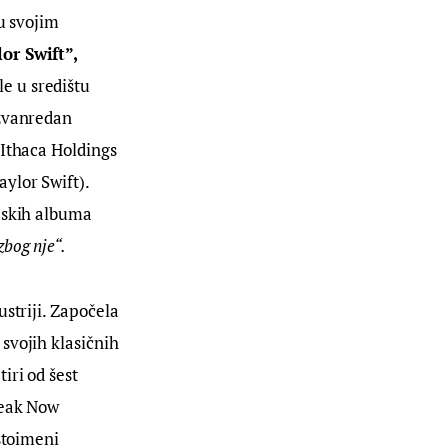
u svojim 
or Swift”, 
le u središtu 
izvanredan 
 Ithaca Holdings 
ylor Swift). 
jskih albuma 
zbog nje“.
striji. Započela 
svojih klasičnih 
iri od šest 
peak Now 
stoimeni 