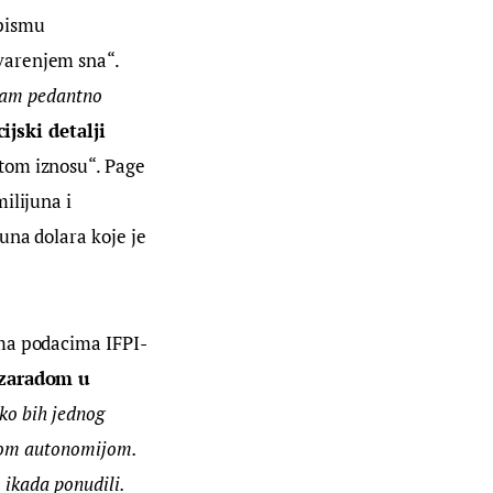
pismu 
varenjem sna“. 
 sam pedantno 
ijski detalji 
tom iznosu“. Page 
ilijuna i 
una dolara koje je 
ema podacima IFPI-
 zaradom u 
ko bih jednog 
unom autonomijom. 
 ikada ponudili. 