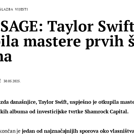
GLAZBA
VIJESTI
SAGE: Taylor Swif
ila mastere prvih š
ma
Ć
30.05.2025.
zda današnjice, Taylor Swift, uspješno je otkupila mast
skih albuma od investicijske tvrtke Shamrock Capital. 
ončan je 
jedan od najznačajnijih sporova oko vlasništv