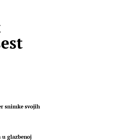
t
est
er snimke svojih 
a u glazbenoj 