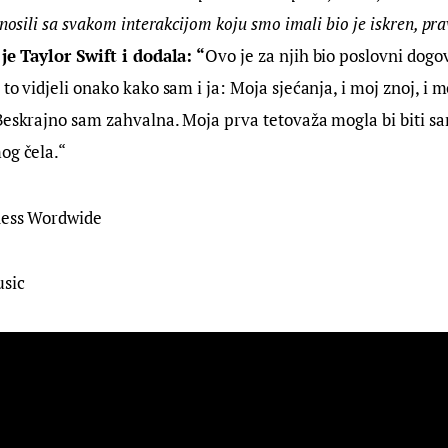
 nosili sa svakom interakcijom koju smo imali bio je iskren, pra
 je Taylor Swift i dodala: “
Ovo je za njih bio poslovni dogov
to vidjeli onako kako sam i ja: Moja sjećanja, i moj znoj, i m
 Beskrajno sam zahvalna. Moja prva tetovaža mogla bi biti 
og čela.“
ness Wordwide
usic