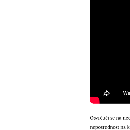
Osvrćući se na ned
neposrednost na k