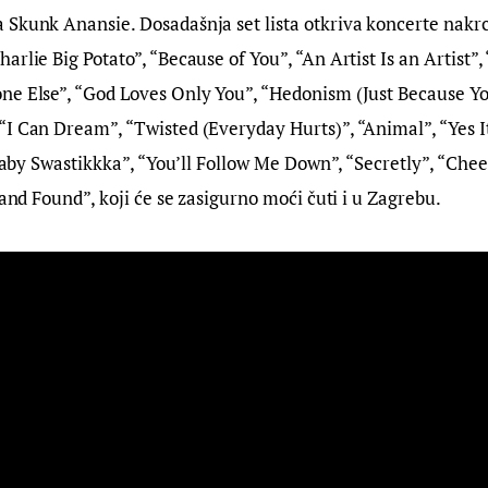
 Skunk Anansie. Dosadašnja set lista otkriva koncerte nakr
rlie Big Potato”, “Because of You”, “An Artist Is an Artist”, 
ne Else”, “God Loves Only You”, “Hedonism (Just Because Yo
I Can Dream”, “Twisted (Everyday Hurts)”, “Animal”, “Yes It
 Baby Swastikkka”, “You’ll Follow Me Down”, “Secretly”, “Chee
 and Found”, koji će se zasigurno moći čuti i u Zagrebu.