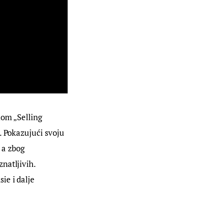
lom „Selling 
. Pokazujući svoju 
 a zbog 
natljivih. 
e i dalje 