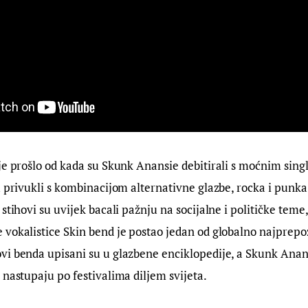
je prošlo od kada su Skunk Anansie debitirali s moćnim sing
u privukli s kombinacijom alternativne glazbe, rocka i punka
stihovi su uvijek bacali pažnju na socijalne i političke teme,
vokalistice Skin bend je postao jedan od globalno najprepoz
i benda upisani su u glazbene enciklopedije, a Skunk Anansi
 nastupaju po festivalima diljem svijeta.