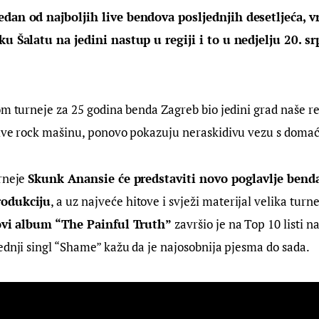
dan od najboljih live bendova posljednjih desetljeća, v
ku Šalatu na jedini nastup u regiji i to u nedjelju 20. sr
om turneje za 25 godina benda Zagreb bio jedini grad naše reg
live rock mašinu, ponovo pokazuju neraskidivu vezu s dom
rneje 
Skunk Anansie će predstaviti novo poglavlje benda
rodukciju
, a uz najveće hitove i svježi materijal velika turne
vi album “The Painful Truth”
 završio je na Top 10 listi n
ednji singl “Shame” kažu da je najosobnija pjesma do sada.