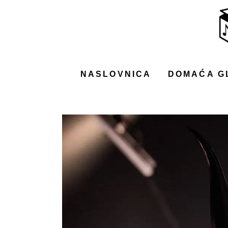
NASLOVNICA
DOMAĆA GLAZBA
STRANA GLAZBA
NASLOVNICA
DOMAĆA G
FILM
MUSIC BOX