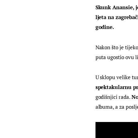
Skunk Anansie, je
ljeta na zagrebač
godine.
Nakon što je tijek
puta ugostio ovu 
U sklopu velike tu
spektakularnu p
godišnjici rada. 
No
albuma, a za poslj