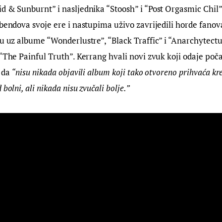
d & Sunburnt” i nasljednika “Stoosh” i “Post Orgasmic Chil”,
 bendova svoje ere i nastupima uživo zavrijedili horde fanov
su uz albume “Wonderlustre”, “Black Traffic” i “Anarchytectur
 “The Painful Truth”. Kerrang hvali novi zvuk koji odaje poč
 da 
“nisu nikada objavili album koji tako otvoreno prihvaća kre
bolni, ali nikada nisu zvučali bolje.”