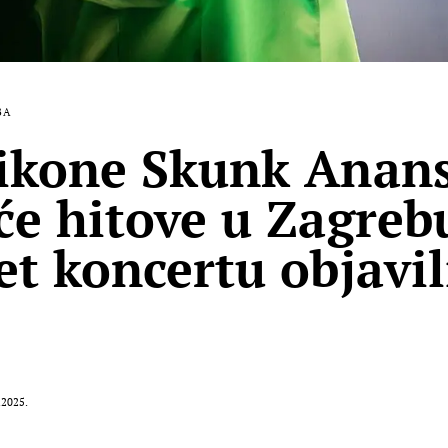
BA
ikone Skunk Anans
će hitove u Zagrebu
et koncertu objavil
.2025.