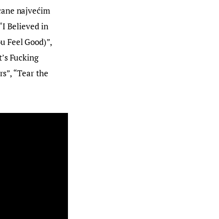
cane najvećim 
“I Believed in 
u Feel Good)”, 
’s Fucking 
rs”, “Tear the 