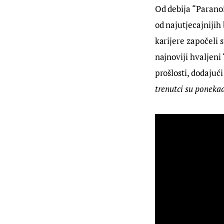
Od debija “Paranoi
od najutjecajnijih
karijere započeli 
najnoviji hvaljeni
prošlosti, dodajući
trenutci su ponekad 