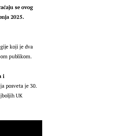
raćaju se ovog 
pnja 2025. 
ije koji je dva 
aćom publikom.
 i 
ja posveta je 30. 
ajboljih UK 