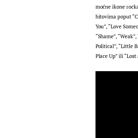
moćne ikone rocka
hitovima poput “Cha
You”, “Love Someo
“Shame”, “Weak”, “
Political”, “Little
Place Up” ili “Lost