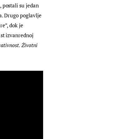
 postali su jedan 
a. Drugo poglavlje 
e”, dok je 
ast izvanrednoj 
ativnost. Životni 