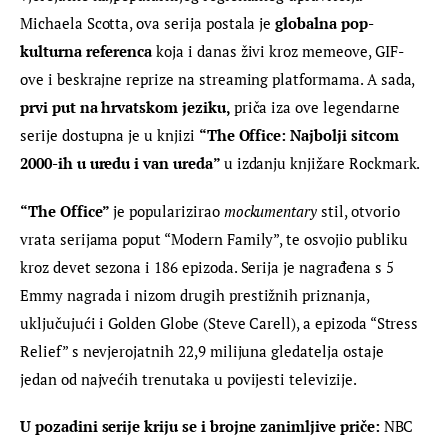
Michaela Scotta, ova serija postala je 
globalna pop-
kulturna referenca
 koja i danas živi kroz memeove, GIF-
ove i beskrajne reprize na streaming platformama. A sada, 
prvi put na hrvatskom jeziku, 
priča iza ove legendarne 
serije dostupna je u knjizi 
“The Office: Najbolji sitcom 
2000-ih u uredu i van ureda” 
u izdanju knjižare Rockmark.
“The Office”
 je popularizirao 
mockumentary 
stil, otvorio 
vrata serijama poput “Modern Family”, te osvojio publiku 
kroz devet sezona i 186 epizoda. Serija je nagrađena s 5 
Emmy nagrada i nizom drugih prestižnih priznanja, 
uključujući i Golden Globe (Steve Carell), a epizoda “Stress 
Relief” s nevjerojatnih 22,9 milijuna gledatelja ostaje 
jedan od najvećih trenutaka u povijesti televizije.
U pozadini serije kriju se i brojne zanimljive priče:
 NBC 