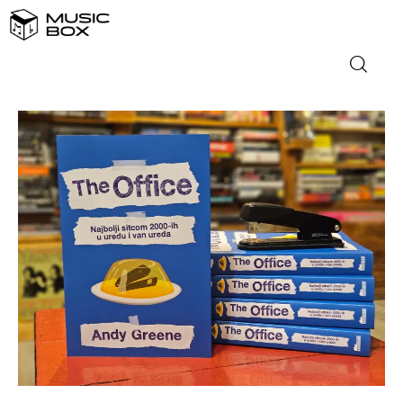
NASLOVNICA
DOMAĆA GLAZBA
STRANA GLAZBA
FILM
MUSIC BOX