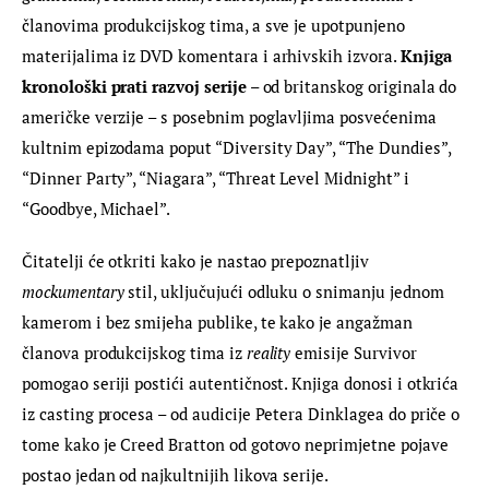
članovima produkcijskog tima, a sve je upotpunjeno 
materijalima iz DVD komentara i arhivskih izvora. 
Knjiga 
kronološki prati razvoj serije
 – od britanskog originala do 
američke verzije – s posebnim poglavljima posvećenima 
kultnim epizodama poput “Diversity Day”, “The Dundies”, 
“Dinner Party”, “Niagara”, “Threat Level Midnight” i 
“Goodbye, Michael”.
Čitatelji će otkriti kako je nastao prepoznatljiv 
mockumentary
 stil, uključujući odluku o snimanju jednom 
kamerom i bez smijeha publike, te kako je angažman 
članova produkcijskog tima iz 
reality 
emisije Survivor 
pomogao seriji postići autentičnost. Knjiga donosi i otkrića 
iz casting procesa – od audicije Petera Dinklagea do priče o 
tome kako je Creed Bratton od gotovo neprimjetne pojave 
postao jedan od najkultnijih likova serije.