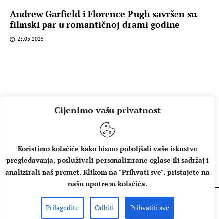
Andrew Garfield i Florence Pugh savršen su
filmski par u romantičnoj drami godine
25.03.2025.
Cijenimo vašu privatnost
Koristimo kolačiće kako bismo poboljšali vaše iskustvo
pregledavanja, posluživali personalizirane oglase ili sadržaj i
O NAMA
IMPRESSUM
UVJETI KORIŠTENJA
analizirali naš promet. Klikom na "Prihvati sve", pristajete na
našu upotrebu kolačića.
Prilagodite
Odbiti
Prihvatiti sve
Copyright © 2026 Music Box - All rights reserved.