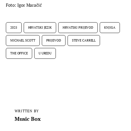
Foto: Igor Maračić
2025
HRVATSKI JEZIK
HRVATSKI PRIJEVOD
KNJIGA
MICHAEL SCOTT
PRIJEVOD
STEVE CARRELL
THE OFFICE
U UREDU
WRITTEN BY
Music Box