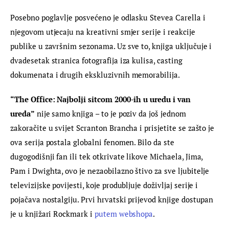
Posebno poglavlje posvećeno je odlasku Stevea Carella i 
njegovom utjecaju na kreativni smjer serije i reakcije 
publike u završnim sezonama. Uz sve to, knjiga uključuje i 
dvadesetak stranica fotografija iza kulisa, casting 
dokumenata i drugih ekskluzivnih memorabilija.
“The Office: Najbolji sitcom 2000-ih u uredu i van 
ureda”
 nije samo knjiga – to je poziv da još jednom 
zakoračite u svijet Scranton Brancha i prisjetite se zašto je 
ova serija postala globalni fenomen. Bilo da ste 
dugogodišnji fan ili tek otkrivate likove Michaela, Jima, 
Pam i Dwighta, ovo je nezaobilazno štivo za sve ljubitelje 
televizijske povijesti, koje produbljuje doživljaj serije i 
pojačava nostalgiju. Prvi hrvatski prijevod knjige dostupan 
je u knjižari Rockmark i 
putem webshopa
.