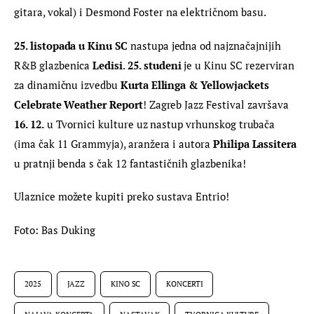
gitara, vokal) i Desmond Foster na električnom basu.
25. listopada u Kinu SC
 nastupa jedna od najznačajnijih 
R&B glazbenica 
Ledisi
. 
25. studeni
 je
 u Kinu SC rezerviran 
za dinamičnu izvedbu 
Kurta Ellinga & Yellowjackets 
Celebrate Weather Report
! 
Zagreb Jazz Festival završava 
16. 12.
 u Tvornici kulture uz nastup vrhunskog trubača 
(ima čak 11 Grammyja), aranžera i autora 
Philipa Lassitera 
u pratnji benda s čak 12 fantastičnih glazbenika!
Ulaznice možete kupiti preko sustava Entrio!
Foto: Bas Duking
2025
JAZZ
KINO SC
KONCERTI