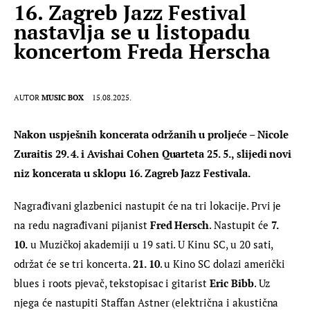
16. Zagreb Jazz Festival
nastavlja se u listopadu
koncertom Freda Herscha
AUTOR
MUSIC BOX
15.08.2025.
Nakon uspješnih koncerata održanih u proljeće – Nicole 
Zuraitis 29. 4. i Avishai Cohen Quarteta 25. 5., slijedi novi 
niz koncerata u sklopu 16. Zagreb Jazz Festivala.
Nagrađivani glazbenici nastupit će na tri lokacije. Prvi je 
na redu nagrađivani pijanist 
Fred Hersch
. Nastupit će 
7. 
10.
 u Muzičkoj akademiji u 19 sati. U Kinu SC, u 20 sati, 
održat će se tri koncerta. 
21. 10
. u Kino SC dolazi američki 
blues i roots pjevač, tekstopisac i gitarist 
Eric Bibb
. Uz 
njega će nastupiti Staffan Astner (električna i akustična 