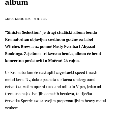
album
AUTOR
MUSIC BOX
25.09.2025.
“Sinister Seduction” je drugi studijski album benda 
Krematorium objavljen sredinom godine za label 
Witches Brew, a uz pomoć Nasty Eventsa i Abyssal 
Bookinga. Zajedno s tri izvrsna benda, album će bend 
koncertno predstaviti u Močvari 26. rujna.
Uz Krematorium će nastupiti zagrebački speed thrash 
metal bend Liv, dobro poznata ubitačna underground 
četvortka, zatim opasni rock and roll trio Viper, jedan od 
trenutno najaktivnijih domaćih bendova, te riječka 
četvorka Speedclaw sa svojim prepoznatljivim heavy metal 
zvukom.