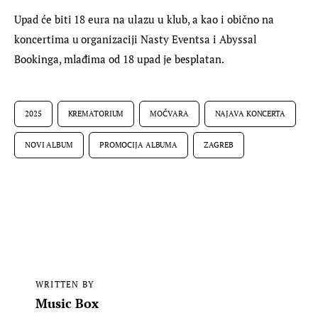
Upad će biti 18 eura na ulazu u klub, a kao i obično na 
koncertima u organizaciji Nasty Eventsa i Abyssal 
Bookinga, mlađima od 18 upad je besplatan.
2025
KREMATORIUM
MOČVARA
NAJAVA KONCERTA
NOVI ALBUM
PROMOCIJA ALBUMA
ZAGREB
WRITTEN BY
Music Box