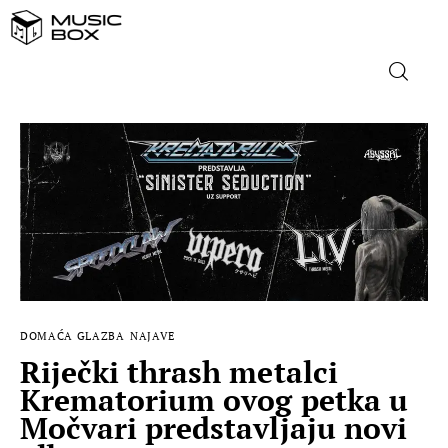
NASLOVNICA
DOMAĆA GLAZBA
STRANA GLAZBA
FILM
DOMAĆA GLAZBA
NAJAVE
MUSIC BOX
Riječki thrash metalci
Krematorium ovog petka u
Močvari predstavljaju novi