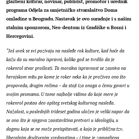
glazbeni kritičar, novinar, publicist, promotor i urednik 
programa Odjela za umjetničko stvaralaštvo Doma 
omladine u Beogradu. Nastavak je ovo suradnje i s našim 
stalnim sponzorom, Neo-dentom iz Gradiške u Bosni i 
Hercegovini.
“Još uvek se svi pozivaju na nasleđe rok kulture, kad hoće da 
kažu da su moralno ispravni, koliko god se tvrdilo da je 
rokenrol stvar prošlosti. Ta moralna ispravnost se zasniva na 
herojskom mitu po kome je roker neko ko je proživeo ono što 
propoveda, drugim rečima – da stoji iza onoga o čemu govori u 
svojim pesmama. U tome najbolje vidimo do koje mere je 
rokenrol postao deo opšteg svetskog kulturnog nasleđa. 
Nažalost, u poslednjih trideset godina uložen je veliki napor da 
se ono što je njegova zaostavština pretvori u ideologiju, u 
dogmu koja se ne može preispitavati, a koja je približna tzv. 
liberalnim društvenim vrednostima – i time je zamagljena 