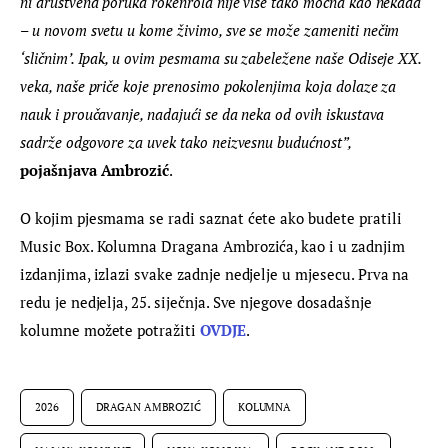
ni društvena poruka rokenrola nije više tako moćna kao nekada 
– u novom svetu u kome živimo, sve se može zameniti nečim 
‘sličnim’. Ipak, u ovim pesmama su zabeležene naše Odiseje XX. 
veka, naše priče koje prenosimo pokolenjima koja dolaze za 
nauk i proučavanje, nadajući se da neka od ovih iskustava 
sadrže odgovore za uvek tako neizvesnu budućnost”,
pojašnjava Ambrozić
.
O kojim pjesmama se radi saznat ćete ako budete pratili 
Music Box. Kolumna Dragana Ambrozića, kao i u zadnjim 
izdanjima, izlazi svake zadnje nedjelje u mjesecu. Prva na 
redu je nedjelja, 25. siječnja. Sve njegove dosadašnje 
kolumne možete potražiti 
OVDJE
.
2026
DRAGAN AMBROZIĆ
KOLUMNA