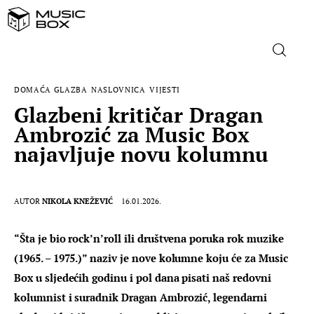
DOMAĆA GLAZBA
NASLOVNICA
VIJESTI
NASLOVNICA
Glazbeni kritičar Dragan
Ambrozić za Music Box
DOMAĆA GLAZBA
najavljuje novu kolumnu
STRANA GLAZBA
AUTOR
NIKOLA KNEŽEVIĆ
16.01.2026.
FILM
“Šta je bio rock’n’roll ili društvena poruka rok muzike 
MUSIC BOX
(1965. – 1975.)” naziv je nove kolumne koju će za Music 
Box u sljedećih godinu i pol dana pisati naš redovni 
kolumnist i suradnik Dragan Ambrozić, legendarni 