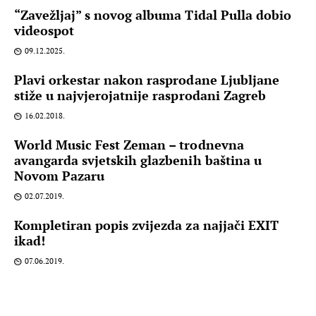
“Zavežljaj” s novog albuma Tidal Pulla dobio
videospot
09.12.2025.
Plavi orkestar nakon rasprodane Ljubljane
stiže u najvjerojatnije rasprodani Zagreb
16.02.2018.
World Music Fest Zeman – trodnevna
avangarda svjetskih glazbenih baština u
Novom Pazaru
02.07.2019.
Kompletiran popis zvijezda za najjači EXIT
ikad!
07.06.2019.