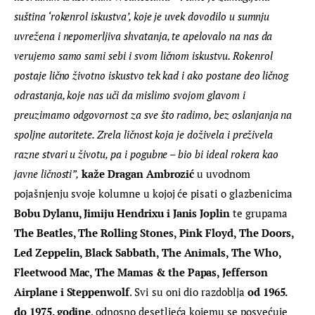
suština ‘rokenrol iskustva’, koje je uvek dovodilo u sumnju 
uvrežena i nepomerljiva shvatanja, te apelovalo na nas da 
verujemo samo sami sebi i svom ličnom iskustvu. Rokenrol 
postaje lično životno iskustvo tek kad i ako postane deo ličnog 
odrastanja, koje nas uči da mislimo svojom glavom i 
preuzimamo odgovornost za sve što radimo, bez oslanjanja na 
spoljne autoritete. Zrela ličnost koja je doživela i preživela 
razne stvari u životu, pa i pogubne – bio bi ideal rokera kao 
javne ličnosti”,
kaže Dragan Ambrozić
 u uvodnom 
pojašnjenju svoje kolumne u kojoj će pisati o glazbenicima 
Bobu Dylanu, Jimiju Hendrixu i Janis Joplin
 te grupama 
The Beatles, The Rolling Stones, Pink Floyd, The Doors, 
Led Zeppelin, Black Sabbath, The Animals, The Who, 
Fleetwood Mac, The Mamas & the Papas, Jefferson 
Airplane i Steppenwolf
. Svi su oni dio razdoblja 
od 1965. 
do 1975. godine
, odnosno desetljeća kojemu se posvećuje 