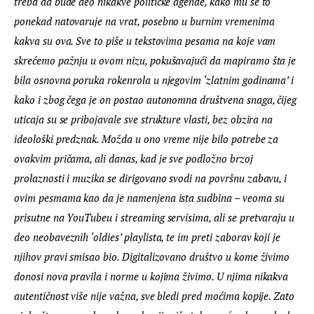
treba da bude deo nikakve političke agende, kako mu se to 
ponekad natovaruje na vrat, posebno u burnim vremenima 
kakva su ova. Sve to piše u tekstovima pesama na koje vam 
skrećemo pažnju u ovom nizu, pokušavajući da mapiramo šta je 
bila osnovna poruka rokenrola u njegovim ‘zlatnim godinama’ i 
kako i zbog čega je on postao autonomna društvena snaga, čijeg 
uticaja su se pribojavale sve strukture vlasti, bez obzira na 
ideološki predznak. Možda u ono vreme nije bilo potrebe za 
ovakvim pričama, ali danas, kad je sve podložno brzoj 
prolaznosti i muzika se dirigovano svodi na površnu zabavu, i 
ovim pesmama kao da je namenjena ista sudbina – veoma su 
prisutne na YouTubeu i streaming servisima, ali se pretvaraju u 
deo neobaveznih ‘oldies’ playlista, te im preti zaborav koji je 
njihov pravi smisao bio. Digitalizovano društvo u kome živimo 
donosi nova pravila i norme u kojima živimo. U njima nikakva 
autentičnost više nije važna, sve bledi pred moćima kopije. Zato 