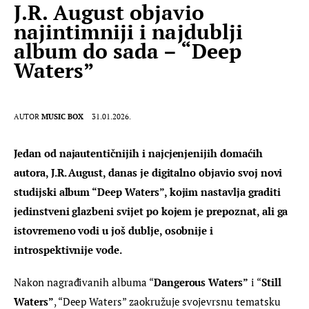
J.R. August objavio
najintimniji i najdublji
album do sada – “Deep
Waters”
AUTOR
MUSIC BOX
31.01.2026.
Jedan od najautentičnijih i najcjenjenijih domaćih 
autora, J.R. August, danas je digitalno objavio svoj novi 
studijski album “Deep Waters”, kojim nastavlja graditi 
jedinstveni glazbeni svijet po kojem je prepoznat, ali ga 
istovremeno vodi u još dublje, osobnije i 
introspektivnije vode.
Nakon nagrađivanih albuma “
Dangerous Waters”
 i “
Still 
Waters”
, “Deep Waters” zaokružuje svojevrsnu tematsku 