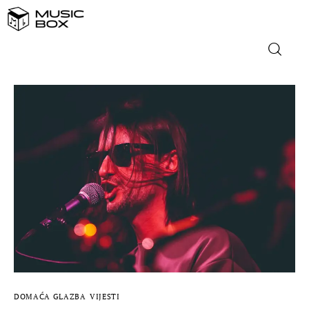
NASLOVNICA
DOMAĆA GLAZBA
STRANA GLAZBA
FILM
MUSIC BOX
DOMAĆA GLAZBA
VIJESTI