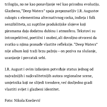
trilogiju, no ne kao ponavljanje već kao prirodnu evoluciju. 
Glazbeno, “Deep Waters” spaja prepoznatljiv J.R. Augustov 
rukopis s elementima alternativnog rocka, indieja i folk 
senzibiliteta, uz suptilne produkcijske slojeve koji 
pjesmama daju dodatnu dubinu i atmosferu. Tekstovi su 
introspektivni, poetični i osobni, ali dovoljno otvoreni da 
svatko u njima pronađe vlastite refleksije. “Deep Waters” 
nije album koji traži brzu pažnju – on poziva na slušanje, 
uranjanje i povratak sebi.
J.R. August i ovim izdanjem potvrđuje status jednog od 
najvažnijih i najkvalitetnijih autora regionalne scene, 
umjetnika koji ne slijedi trendove, već dosljedno gradi 
vlastiti svijet i glazbeni identitet.
Foto: Nikola Knežević