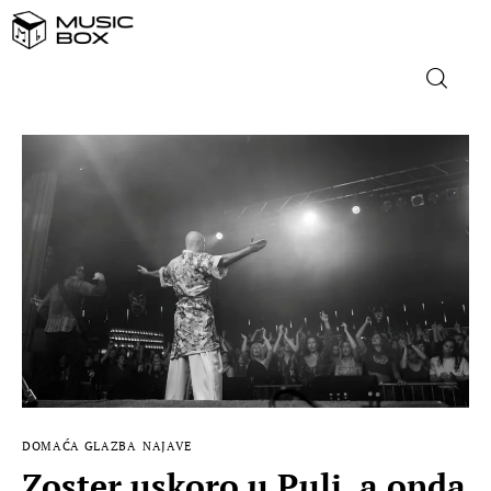
NASLOVNICA
DOMAĆA GLAZBA
STRANA GLAZBA
FILM
MUSIC BOX
DOMAĆA GLAZBA
NAJAVE
Zoster uskoro u Puli, a onda