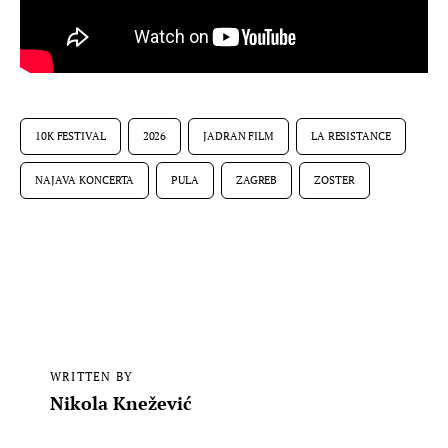
10K FESTIVAL
2026
JADRAN FILM
LA RESISTANCE
NAJAVA KONCERTA
PULA
ZAGREB
ZOSTER
WRITTEN BY
Nikola Knežević