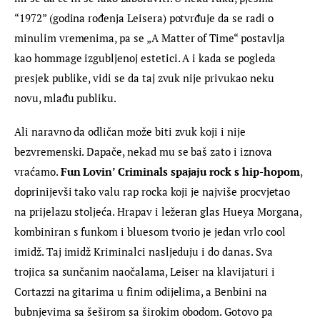
“1972” (godina rođenja Leisera) potvrđuje da se radi o 
minulim vremenima, pa se „A Matter of Time“ postavlja 
kao hommage izgubljenoj estetici. A i kada se pogleda 
presjek publike, vidi se da taj zvuk nije privukao neku 
novu, mlađu publiku.
Ali naravno da odličan može biti zvuk koji i nije 
bezvremenski. Dapače, nekad mu se baš zato i iznova 
vraćamo. 
Fun Lovin’ Criminals spajaju rock s hip-hopom
, 
doprinijevši tako valu rap rocka koji je najviše procvjetao 
na prijelazu stoljeća. Hrapav i ležeran glas Hueya Morgana, 
kombiniran s funkom i bluesom tvorio je jedan vrlo cool 
imidž. Taj imidž Kriminalci nasljeduju i do danas. Sva 
trojica sa sunčanim naočalama, Leiser na klavijaturi i 
Cortazzi na gitarima u finim odijelima, a Benbini na 
bubnjevima sa šeširom sa širokim obodom. Gotovo pa 