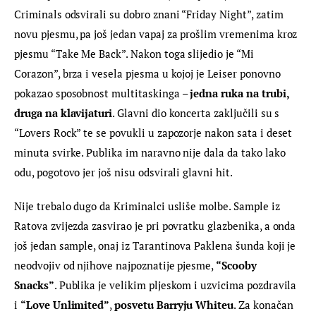
Criminals odsvirali su dobro znani “Friday Night”, zatim 
novu pjesmu, pa još jedan vapaj za prošlim vremenima kroz 
pjesmu “Take Me Back”. Nakon toga slijedio je “Mi 
Corazon”, brza i vesela pjesma u kojoj je Leiser ponovno 
pokazao sposobnost multitaskinga – 
jedna ruka na trubi, 
druga na klavijaturi
. Glavni dio koncerta zaključili su s 
“Lovers Rock” te se povukli u zapozorje nakon sata i deset 
minuta svirke. Publika im naravno nije dala da tako lako 
odu, pogotovo jer još nisu odsvirali glavni hit.
Nije trebalo dugo da Kriminalci usliše molbe. Sample iz 
Ratova zvijezda zasvirao je pri povratku glazbenika, a onda 
još jedan sample, onaj iz Tarantinova Paklena šunda koji je 
neodvojiv od njihove najpoznatije pjesme, 
“Scooby 
Snacks”
. Publika je velikim pljeskom i uzvicima pozdravila 
i 
“Love Unlimited”
, 
posvetu Barryju Whiteu
. Za konačan 