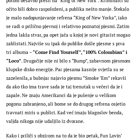
potom bešavno prešli na “King of New York”. Kriminalci su 
očito bili dobro raspoloženi, a publika nešto manje. Štekalo 
je malo nadopunjavanje refrena “King of New Yorka”, iako 
se radi o prilično pjevnoj i relativno poznatoj pjesmi. Zatim 
jedna lakša stvar, pa opet jača u kojoj je novi gitarist mogao 
zablistati. Najviše su ipak do publike došle pjesme s prva 
tri albuma – 
“Come Find Yourself”, “100% Colombian” i 
“Loco”
. Drugačije nije ni bilo s “Bump”, zabavnom pjesmom 
klupske disko energije. Par pjesama kasnije svjetla su se 
zazelenila, a bubnjar najavio pjesmu “Smoke ‘Em” rekavši 
da ako tko ima trave sada je taj trenutak u večeri da je i 
zapale. Ne znaju Amerikanci da je pušenje u velikom 
pogonu zabranjeno, ali bome se do drugog refrena osjetio 
travnati miris u publici. Kad već imaju blagoslov benda, 
valjda nikoga nije udaljilo iz dvorane.
Kako i priliči s obzirom na to da je bio petak, Fun Lovin’ 