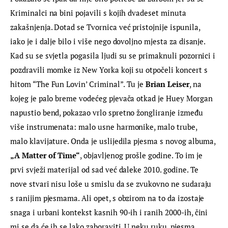
Kriminalci na bini pojavili s kojih dvadeset minuta 
zakašnjenja. Dotad se Tvornica već pristojnije ispunila, 
iako je i dalje bilo i više nego dovoljno mjesta za disanje. 
Kad su se svjetla pogasila ljudi su se primaknuli pozornici i 
pozdravili momke iz New Yorka koji su otpočeli koncert s 
hitom “The Fun Lovin’ Criminal”. Tu je 
Brian Leiser
, na 
kojeg je palo breme vodećeg pjevača otkad je Huey Morgan 
napustio bend, pokazao vrlo spretno žongliranje između 
više instrumenata: malo usne harmonike, malo trube, 
malo klavijature. Onda je uslijedila pjesma s novog albuma, 
„A Matter of Time“
, objavljenog prošle godine. To im je 
prvi svježi materijal od sad već daleke 2010. godine. Te 
nove stvari nisu loše u smislu da se zvukovno ne sudaraju 
s ranijim pjesmama. Ali opet, s obzirom na to da izostaje 
snaga i urbani kontekst kasnih 90-ih i ranih 2000-ih, čini 
mi se da će ih se lako zaboraviti. U neku ruku, pjesma 