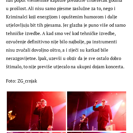
nas poput vremenske kapsule prebacile tridesetak godina 
u prošlost. Ali nisu samo pjesme zaslužne za to, nego i 
Kriminalci koji energijom i opuštenim humorom i dalje 
utjelovljuju bit tih pjesama. Jer glazba je puno više od samo 
tehničke izvedbe. A kad smo već kod tehničke izvedbe, 
ozvučenje definitivno nije bilo najbolje, pa instrumenti 
nisu zvučali dovoljno oštro, a i riječi su katkad bile 
nerazgovijetne. Ipak, uzevši u obzir da je sve ostalo dobro 
štimalo, to nije previše utjecalo na ukupni dojam koncerta.
Foto: ZG_crnjak