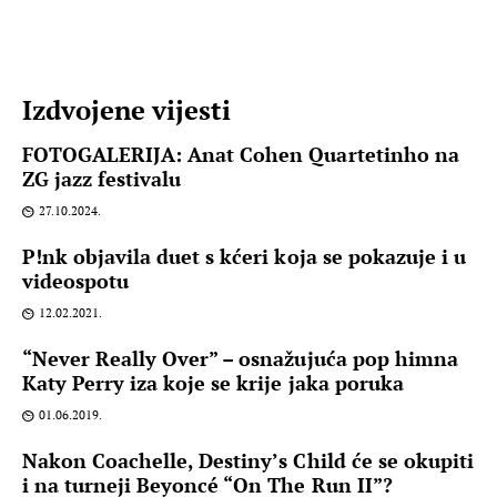
Izdvojene vijesti
FOTOGALERIJA: Anat Cohen Quartetinho na
ZG jazz festivalu
27.10.2024.
P!nk objavila duet s kćeri koja se pokazuje i u
videospotu
12.02.2021.
“Never Really Over” – osnažujuća pop himna
Katy Perry iza koje se krije jaka poruka
01.06.2019.
Nakon Coachelle, Destiny’s Child će se okupiti
i na turneji Beyoncé “On The Run II”?