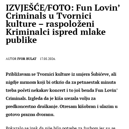
IZVJEŠĆE/FOTO: Fun Lovin’
Criminals u Tvornici
kulture – raspoloženi
Kriminalci ispred mlake
publike
AUTOR
IVOR BULAT
17.05.2026.
Približavam se Tvornici kulture iz smjera Šubićeve, ali 
nigdje mrmora koji bi otkrio da za petnaestak minuta 
treba početi nekakav koncert i to još benda Fun Lovin’ 
Criminals. Izgleda da je kiša srezala volju za 
predkoncertno druškanje. Otresam kišobran i ulazim u 
gotovo praznu dvoranu.
Pokazalo se ipak da nije bilo potrebe za žurbom jer su se 