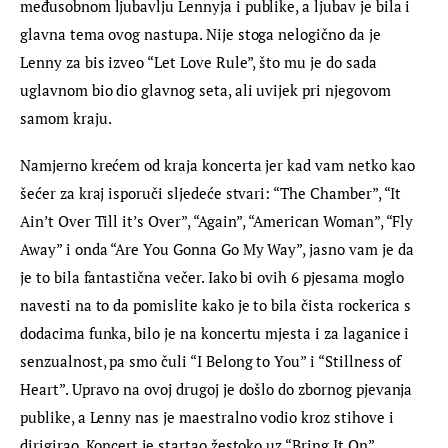
međusobnom ljubavlju Lennyja i publike, a ljubav je bila i 
glavna tema ovog nastupa. Nije stoga nelogično da je 
Lenny za bis izveo “Let Love Rule”, što mu je do sada 
uglavnom bio dio glavnog seta, ali uvijek pri njegovom 
samom kraju.
Namjerno krećem od kraja koncerta jer kad vam netko kao 
šećer za kraj isporuči sljedeće stvari: “The Chamber”, “It 
Ain’t Over Till it’s Over”, “Again”, “American Woman”, “Fly 
Away” i onda “Are You Gonna Go My Way”, jasno vam je da 
je to bila fantastična večer. Iako bi ovih 6 pjesama moglo 
navesti na to da pomislite kako je to bila čista rockerica s 
dodacima funka, bilo je na koncertu mjesta i za laganice i 
senzualnost, pa smo čuli “I Belong to You” i “Stillness of 
Heart”. Upravo na ovoj drugoj je došlo do zbornog pjevanja 
publike, a Lenny nas je maestralno vodio kroz stihove i 
dirigirao. Koncert je startao žestoko uz “Bring It On”, 