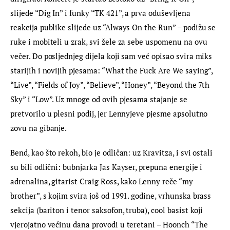
slijede “Dig In” i funky “TK 421”, a prva oduševljena 
reakcija publike slijede uz “Always On the Run” – podižu se 
ruke i mobiteli u zrak, svi žele za sebe uspomenu na ovu 
večer. Do posljednjeg dijela koji sam već opisao svira miks 
starijih i novijih pjesama: “What the Fuck Are We saying”, 
“Live”, “Fields of Joy”, “Believe”, “Honey”, “Beyond the 7th 
Sky” i “Low”. Uz mnoge od ovih pjesama stajanje se 
pretvorilo u plesni podij, jer Lennyjeve pjesme apsolutno 
zovu na gibanje.
Bend, kao što rekoh, bio je odličan: uz Kravitza, i svi ostali 
su bili odlični: bubnjarka Jas Kayser, prepuna energije i 
adrenalina, gitarist Craig Ross, kako Lenny reče “my 
brother”, s kojim svira još od 1991. godine, vrhunska brass 
sekcija (bariton i tenor saksofon, truba), cool basist koji 
vjerojatno većinu dana provodi u teretani – Hoonch “The 