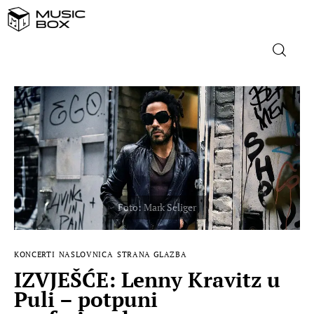
NASLOVNICA
DOMAĆA GLAZBA
STRANA GLAZBA
FILM
MUSIC BOX
KONCERTI
NASLOVNICA
STRANA GLAZBA
IZVJEŠĆE: Lenny Kravitz u
Puli – potpuni