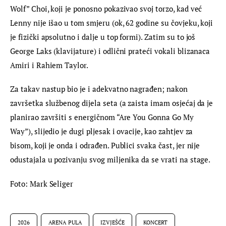
Wolf” Choi, koji je ponosno pokazivao svoj torzo, kad već 
Lenny nije išao u tom smjeru (ok, 62 godine su čovjeku, koji 
je fizički apsolutno i dalje u top formi). Zatim su to još 
George Laks (klavijature) i odlični prateći vokali blizanaca 
Amiri i Rahiem Taylor.
Za takav nastup bio je i adekvatno nagrađen; nakon 
završetka službenog dijela seta (a zaista imam osjećaj da je 
planirao završiti s energičnom “Are You Gonna Go My 
Way”), slijedio je dugi pljesak i ovacije, kao zahtjev za 
bisom, koji je onda i odrađen. Publici svaka čast, jer nije 
odustajala u pozivanju svog miljenika da se vrati na stage.
Foto: Mark Seliger
2026
ARENA PULA
IZVJEŠĆE
KONCERT