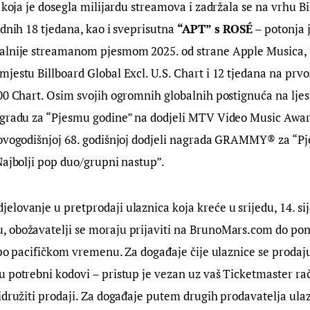
a koja je dosegla milijardu streamova i zadržala se na vrhu Bi
rdnih 18 tjedana, kao i sveprisutna 
“APT” s ROSÉ
 – potonja 
alnije streamanom pjesmom 2025. od strane Apple Musica, te
jestu Billboard Global Excl. U.S. Chart i 12 tjedana na prv
00 Chart. Osim svojih ogromnih globalnih postignuća na ljes
agradu za “Pjesmu godine” na dodjeli MTV Video Music Award
 ovogodišnjoj 68. godišnjoj dodjeli nagrada GRAMMY® za “Pj
Najbolji pop duo/grupni nastup”.
djelovanje u pretprodaji ulaznica koja kreće u srijedu, 14. sij
 obožavatelji se moraju prijaviti na BrunoMars.com do pone
i po pacifičkom vremenu. Za događaje čije ulaznice se prodaj
 potrebni kodovi – pristup je vezan uz vaš Ticketmaster rač
idružiti prodaji. Za događaje putem drugih prodavatelja ulaz