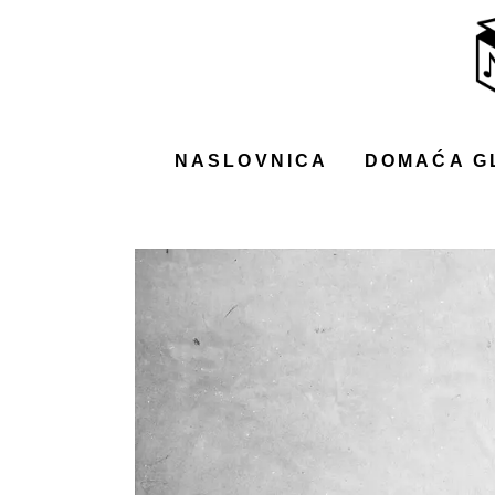
NASLOVNICA
DOMAĆA GLAZBA
STRANA GLAZBA
NASLOVNICA
DOMAĆA G
FILM
MUSIC BOX