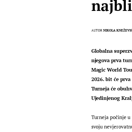
najbli
AUTOR
NIKOLA KNEŽEVI
Globalna superzv
njegova prva tur
Magic World Tour”
2026. bit će prv
Turneja će obuhv
Ujedinjenog Kralj
Turneja počinje u 
svoju nevjerovatnu