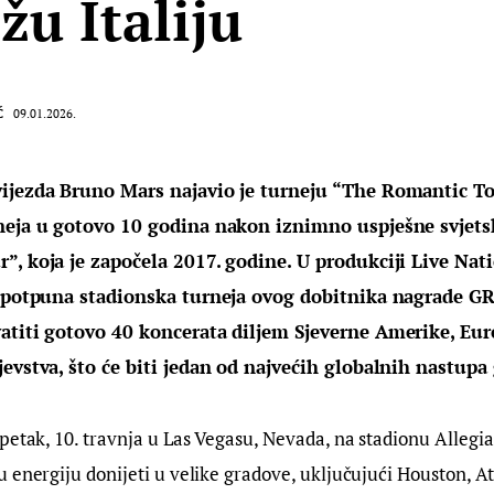
žu Italiju
Ć
09.01.2026.
ijezda Bruno Mars najavio je turneju “The Romantic Tou
neja u gotovo 10 godina nakon iznimno uspješne svjets
, koja je započela 2017. godine. U produkciji Live Nati
a potpuna stadionska turneja ovog dobitnika nagrade
atiti gotovo 40 koncerata diljem Sjeverne Amerike, Eur
evstva, što će biti jedan od najvećih globalnih nastupa
petak, 10. travnja u Las Vegasu, Nevada, na stadionu Allegia
 energiju donijeti u velike gradove, uključujući Houston, At