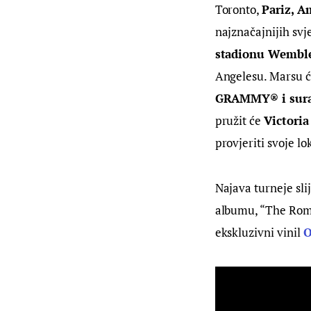
Toronto, 
Pariz, A
najznačajnijih svj
stadionu Wembl
Angelesu. Marsu ć
GRAMMY® i suradn
pružit će 
Victori
provjeriti svoje lo
Najava turneje sl
albumu, “The Roman
ekskluzivni vinil 
O