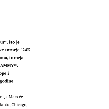
r”, što je 
ke turneje “24K 
ona, turneja 
 GRAMMY®. 
ope i 
 godine.
nt, a Mars će 
lantu, Chicago, 