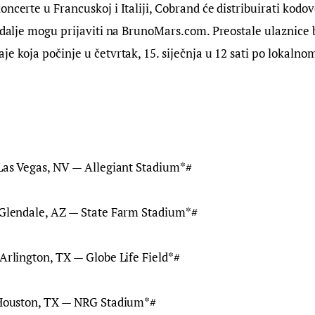
oncerte u Francuskoj i Italiji, Cobrand će distribuirati kodov
i dalje mogu prijaviti na BrunoMars.com. Preostale ulaznice 
je koja počinje u četvrtak, 15. siječnja u 12 sati po lokaln
 Las Vegas, NV — Allegiant Stadium*#
— Glendale, AZ — State Farm Stadium*#
 Arlington, TX — Globe Life Field*#
— Houston, TX — NRG Stadium*#