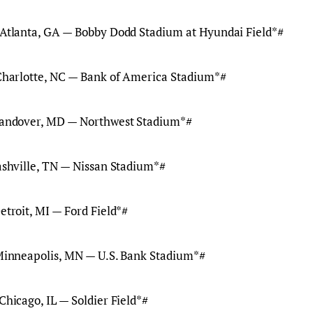
— Atlanta, GA — Bobby Dodd Stadium at Hyundai Field*#
— Charlotte, NC — Bank of America Stadium*#
 Landover, MD — Northwest Stadium*#
Nashville, TN — Nissan Stadium*#
Detroit, MI — Ford Field*#
— Minneapolis, MN — U.S. Bank Stadium*#
 Chicago, IL — Soldier Field*#