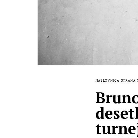
NASLOVNICA
STRANA 
Bruno
deset
turne