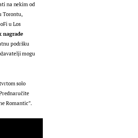
ati na nekim od 
u Torontu, 
oFi u Los 
k nagrade 
atnu podršku 
ožavatelji mogu 
tvrtom solo 
 Prednaručite 
The Romantic”.