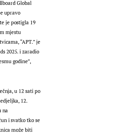
llboard Global 
je upravo 
 je postigla 19 
om mjestu 
tvicama, “APT.” je 
s 2025. i zaradio 
esmu godine”, 
ečnja, u 12 sati po 
djeljka, 12. 
u na 
un i svatko tko se 
nica može biti 