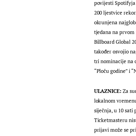
povijesti Spotifyj
200 ljestvice reko
okrunjena najglob
tjedana na prvom m
Billboard Global 2
također osvojio n
tri nominacije na
“Ploču godine” i “
ULAZNICE:
 Za su
lokalnom vremenu,
siječnja, u 10 sat
Ticketmasteru nisu
prijavi može se pr