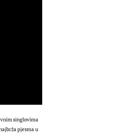
avnim singlovima 
 najbrža pjesma u 