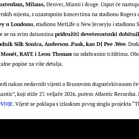
msterdam, Milano,
 Denver, Miami i druge. Usput će nastup
etskih mjesta, s uzastopnim koncertima na stadionu Rogers 
ey u Londonu
, stadionu MetLife u New Jerseyju i stadionu S
e se na svim datumima 
pridružiti deveterostruki dobitni
ik Silk Sonica, Anderson .Paak, kao DJ Pee .Wee
. Dod
a Monét, RAYE i Leon Thomas
 na odabranim tržištima. Ob
kalne popise za više detalja.
ijedi nakon nedavnih vijesti o Brunovom dugoočekivanom če
tic”, koji stiže 27. veljače 2026. putem Atlantic Recordsa.
VDJE
. Vijest se poklapa s izlaskom prvog singla projekta “