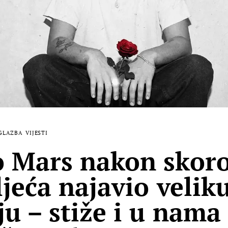
GLAZBA
VIJESTI
 Mars nakon skor
ljeća najavio velik
ju – stiže i u nama