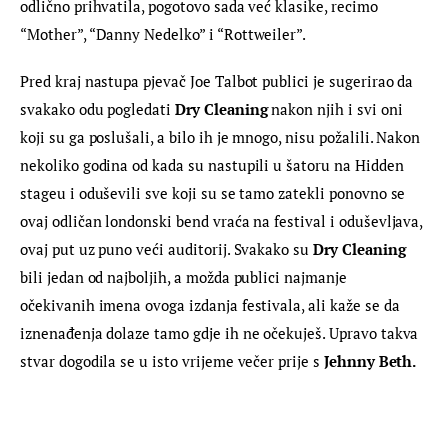
odlično prihvatila, pogotovo sada već klasike, recimo 
“Mother”, “Danny Nedelko” i “Rottweiler”.
Pred kraj nastupa pjevač Joe Talbot publici je sugerirao da 
svakako odu pogledati 
Dry Cleaning
 nakon njih i svi oni 
koji su ga poslušali, a bilo ih je mnogo, nisu požalili. Nakon 
nekoliko godina od kada su nastupili u šatoru na Hidden 
stageu i oduševili sve koji su se tamo zatekli ponovno se 
ovaj odličan londonski bend vraća na festival i oduševljava, 
ovaj put uz puno veći auditorij. Svakako su 
Dry Cleaning
bili jedan od najboljih, a možda publici najmanje 
očekivanih imena ovoga izdanja festivala, ali kaže se da 
iznenađenja dolaze tamo gdje ih ne očekuješ. Upravo takva 
stvar dogodila se u isto vrijeme večer prije s 
Jehnny Beth.