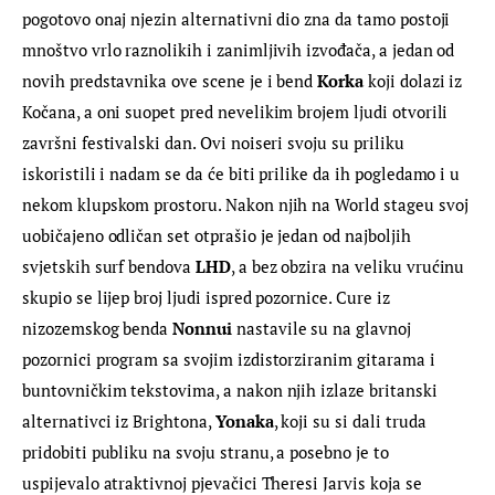
pogotovo onaj njezin alternativni dio zna da tamo postoji 
mnoštvo vrlo raznolikih i zanimljivih izvođača, a jedan od 
novih predstavnika ove scene je i bend 
Korka 
koji dolazi iz 
Kočana, a oni suopet pred nevelikim brojem ljudi otvorili 
završni festivalski dan. Ovi noiseri svoju su priliku 
iskoristili i nadam se da će biti prilike da ih pogledamo i u 
nekom klupskom prostoru. Nakon njih na World stageu svoj 
uobičajeno odličan set otprašio je jedan od najboljih 
svjetskih surf bendova 
LHD
, a bez obzira na veliku vrućinu 
skupio se lijep broj ljudi ispred pozornice. Cure iz 
nizozemskog benda
 Nonnui 
nastavile su na glavnoj 
pozornici program sa svojim izdistorziranim gitarama i 
buntovničkim tekstovima, a nakon njih izlaze britanski 
alternativci iz Brightona, 
Yonaka
, koji su si dali truda 
pridobiti publiku na svoju stranu, a posebno je to 
uspijevalo atraktivnoj pjevačici Theresi Jarvis koja se 