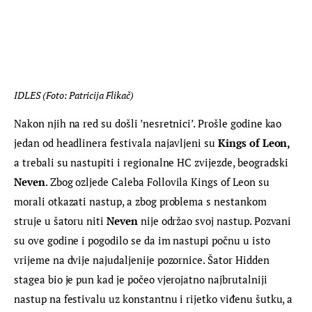
IDLES (Foto: Patricija Flikač)
Nakon njih na red su došli ’nesretnici’. Prošle godine kao 
jedan od headlinera festivala najavljeni su 
Kings of Leon,
a trebali su nastupiti i regionalne HC zvijezde, beogradski 
Neven
. Zbog ozljede Caleba Follovila Kings of Leon su 
morali otkazati nastup, a zbog problema s nestankom 
struje u šatoru niti 
Neven
 nije održao svoj nastup. Pozvani 
su ove godine i pogodilo se da im nastupi počnu u isto 
vrijeme na dvije najudaljenije pozornice. Šator Hidden 
stagea bio je pun kad je počeo vjerojatno najbrutalniji 
nastup na festivalu uz konstantnu i rijetko viđenu šutku, a 