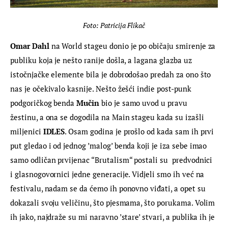
Foto: Patricija Flikač
Omar Dahl
 na World stageu donio je po običaju smirenje za 
publiku koja je nešto ranije došla, a lagana glazba uz 
istočnjačke elemente bila je dobrodošao predah za ono što 
nas je očekivalo kasnije. Nešto žešći indie post-punk 
podgoričkog benda 
Mučin 
bio je samo uvod u pravu 
žestinu, a ona se dogodila na Main stageu kada su izašli 
miljenici 
IDLES
. Osam godina je prošlo od kada sam ih prvi 
put gledao i od jednog ’malog’ benda koji je iza sebe imao 
samo odličan prvijenac “Brutalism“ postali su  predvodnici 
i glasnogovornici jedne generacije. Vidjeli smo ih već na 
festivalu, nadam se da ćemo ih ponovno viđati, a opet su 
dokazali svoju veličinu, što pjesmama, što porukama. Volim 
ih jako, najdraže su mi naravno ’stare’ stvari, a publika ih je 