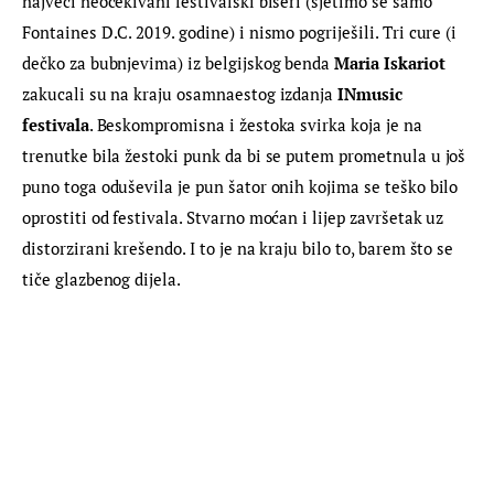
najveći neočekivani festivalski biseri (sjetimo se samo 
Fontaines D.C. 2019. godine) i nismo pogriješili. Tri cure (i 
dečko za bubnjevima) iz belgijskog benda 
Maria Iskariot 
zakucali su na kraju osamnaestog izdanja 
INmusic 
festivala
. Beskompromisna i žestoka svirka koja je na 
trenutke bila žestoki punk da bi se putem prometnula u još 
puno toga oduševila je pun šator onih kojima se teško bilo 
oprostiti od festivala. Stvarno moćan i lijep završetak uz 
distorzirani krešendo. I to je na kraju bilo to, barem što se 
tiče glazbenog dijela.