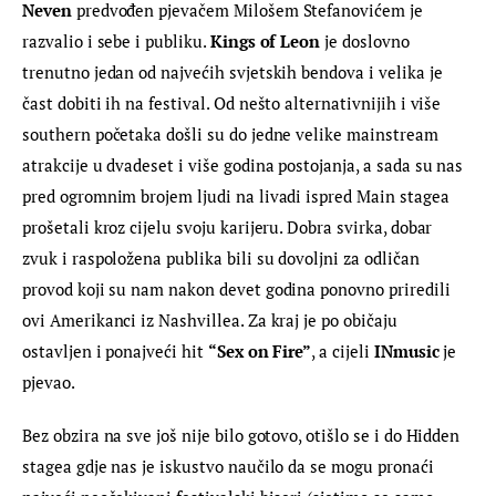
Neven 
predvođen pjevačem Milošem Stefanovićem je 
razvalio i sebe i publiku. 
Kings of Leon 
je doslovno 
trenutno jedan od najvećih svjetskih bendova i velika je 
čast dobiti ih na festival. Od nešto alternativnijih i više 
southern početaka došli su do jedne velike mainstream 
atrakcije u dvadeset i više godina postojanja, a sada su nas 
pred ogromnim brojem ljudi na livadi ispred Main stagea 
prošetali kroz cijelu svoju karijeru. Dobra svirka, dobar 
zvuk i raspoložena publika bili su dovoljni za odličan 
provod koji su nam nakon devet godina ponovno priredili 
ovi Amerikanci iz Nashvillea. Za kraj je po običaju 
ostavljen i ponajveći hit 
“Sex on Fire”
, a cijeli 
INmusic
 je 
pjevao.
Bez obzira na sve još nije bilo gotovo, otišlo se i do Hidden 
stagea gdje nas je iskustvo naučilo da se mogu pronaći 