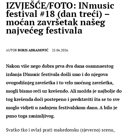
IZVJEŠĆE/FOTO: INmusic
festival #18 (dan treći) –
moćan završetak našeg
najvećeg festivala
AUTOR
BORIS ABRAMOVIĆ
25.06.2026.
Nakon više nego dobra prva dva dana osamnaestog 
izdanja 
INmusic festivala
 došli smo i do njegova 
ovogodišnjeg završetka i to vrlo moćnog završetka, 
mogli bismo reći uz krešendo. Ali možda je najbolje do 
tog krešenda doći postepeno i predstaviti šta se to sve 
moglo vidjeti u zadnjem festivalskom danu. A bilo je 
puno toga zanimljivog.
Svatko tko i ovlaš prati makedonsku (sjeverno) scenu, 