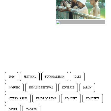
2026
FESTIVAL
FOTOGALERIJA
IDLES
INMUSIC
INMUSIC FESTIVAL
IZVJEŠĆE
JARUN
JEZERO JARUN
KINGS OF LEON
KONCERT
KONCERTI
OSVRT
ZAGREB