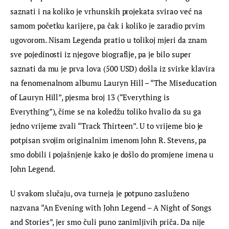
saznati i na koliko je vrhunskih projekata svirao već na 
samom početku karijere, pa čak i koliko je zaradio prvim 
ugovorom. Nisam Legenda pratio u tolikoj mjeri da znam 
sve pojedinosti iz njegove biografije, pa je bilo super 
saznati da mu je prva lova (500 USD) došla iz svirke klavira 
na fenomenalnom albumu Lauryn Hill – “The Miseducation 
of Lauryn Hill”, pjesma broj 13 (“Everything is 
Everything”), čime se na koledžu toliko hvalio da su ga 
jedno vrijeme zvali “Track Thirteen”. U to vrijeme bio je 
potpisan svojim originalnim imenom John R. Stevens, pa 
smo dobili i pojašnjenje kako je došlo do promjene imena u 
John Legend.
U svakom slučaju, ova turneja je potpuno zasluženo 
nazvana “An Evening with John Legend – A Night of Songs 
and Stories”, jer smo čuli puno zanimljivih priča. Da nije 