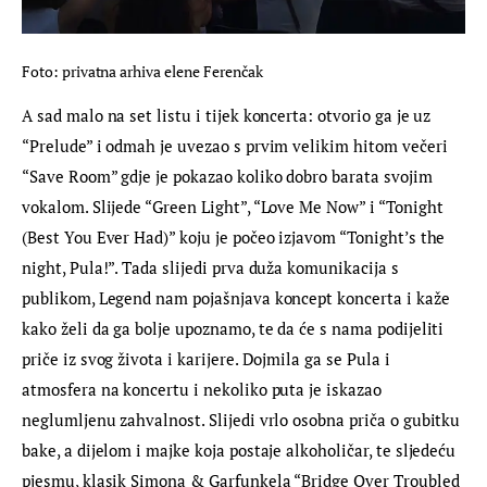
Foto: privatna arhiva elene Ferenčak
A sad malo na set listu i tijek koncerta: otvorio ga je uz 
“Prelude” i odmah je uvezao s prvim velikim hitom večeri 
“Save Room” gdje je pokazao koliko dobro barata svojim 
vokalom. Slijede “Green Light”, “Love Me Now” i “Tonight 
(Best You Ever Had)” koju je počeo izjavom “Tonight’s the 
night, Pula!”. Tada slijedi prva duža komunikacija s 
publikom, Legend nam pojašnjava koncept koncerta i kaže 
kako želi da ga bolje upoznamo, te da će s nama podijeliti 
priče iz svog života i karijere. Dojmila ga se Pula i 
atmosfera na koncertu i nekoliko puta je iskazao 
neglumljenu zahvalnost. Slijedi vrlo osobna priča o gubitku 
bake, a dijelom i majke koja postaje alkoholičar, te sljedeću 
pjesmu, klasik Simona & Garfunkela “Bridge Over Troubled 