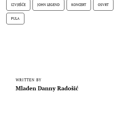
IZVJEŠĆE
JOHN LEGEND
KONCERT
OSVRT
PULA
WRITTEN BY
Mladen Danny Radošić