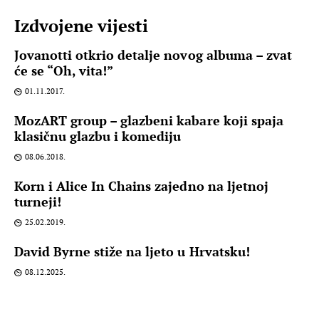
Izdvojene vijesti
Jovanotti otkrio detalje novog albuma – zvat
će se “Oh, vita!”
01.11.2017.
MozART group – glazbeni kabare koji spaja
klasičnu glazbu i komediju
08.06.2018.
Korn i Alice In Chains zajedno na ljetnoj
turneji!
25.02.2019.
David Byrne stiže na ljeto u Hrvatsku!
08.12.2025.