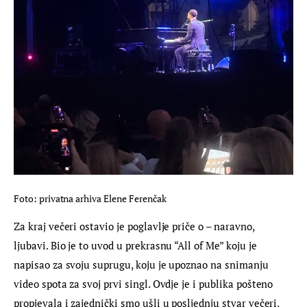
Foto: privatna arhiva Elene Ferenčak
Za kraj večeri ostavio je poglavlje priče o – naravno, 
ljubavi. Bio je to uvod u prekrasnu “All of Me” koju je 
napisao za svoju suprugu, koju je upoznao na snimanju 
video spota za svoj prvi singl. Ovdje je i publika pošteno 
propjevala i zajednički smo ušli u posljednju stvar večeri, 