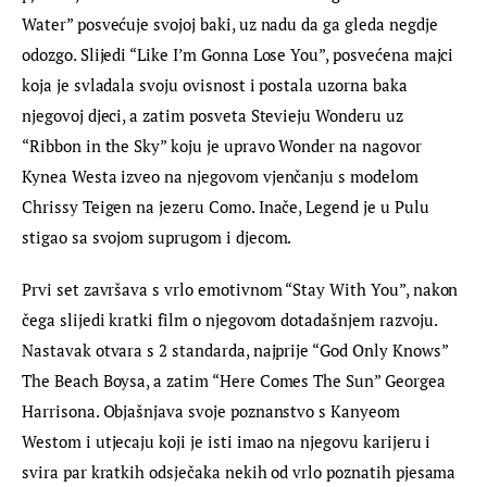
Water” posvećuje svojoj baki, uz nadu da ga gleda negdje 
odozgo. Slijedi “Like I’m Gonna Lose You”, posvećena majci 
koja je svladala svoju ovisnost i postala uzorna baka 
njegovoj djeci, a zatim posveta Stevieju Wonderu uz 
“Ribbon in the Sky” koju je upravo Wonder na nagovor 
Kynea Westa izveo na njegovom vjenčanju s modelom 
Chrissy Teigen na jezeru Como. Inače, Legend je u Pulu 
stigao sa svojom suprugom i djecom.
Prvi set završava s vrlo emotivnom “Stay With You”, nakon 
čega slijedi kratki film o njegovom dotadašnjem razvoju. 
Nastavak otvara s 2 standarda, najprije “God Only Knows” 
The Beach Boysa, a zatim “Here Comes The Sun” Georgea 
Harrisona. Objašnjava svoje poznanstvo s Kanyeom 
Westom i utjecaju koji je isti imao na njegovu karijeru i 
svira par kratkih odsječaka nekih od vrlo poznatih pjesama 