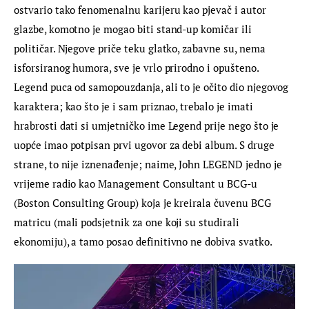
ostvario tako fenomenalnu karijeru kao pjevač i autor 
glazbe, komotno je mogao biti stand-up komičar ili 
političar. Njegove priče teku glatko, zabavne su, nema 
isforsiranog humora, sve je vrlo prirodno i opušteno. 
Legend puca od samopouzdanja, ali to je očito dio njegovog 
karaktera; kao što je i sam priznao, trebalo je imati 
hrabrosti dati si umjetničko ime Legend prije nego što je 
uopće imao potpisan prvi ugovor za debi album. S druge 
strane, to nije iznenađenje; naime, John LEGEND jedno je 
vrijeme radio kao Management Consultant u BCG-u 
(Boston Consulting Group) koja je kreirala čuvenu BCG 
matricu (mali podsjetnik za one koji su studirali 
ekonomiju), a tamo posao definitivno ne dobiva svatko.