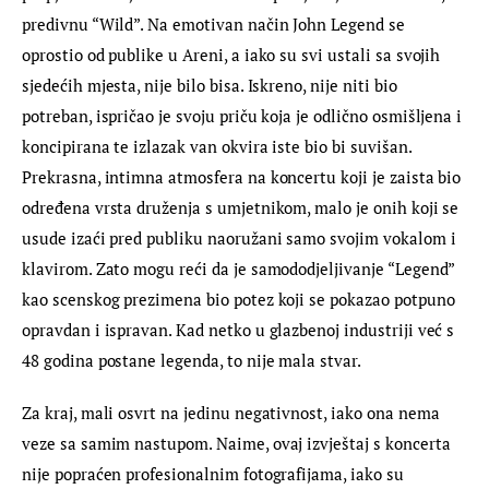
predivnu “Wild”. Na emotivan način John Legend se 
oprostio od publike u Areni, a iako su svi ustali sa svojih 
sjedećih mjesta, nije bilo bisa. Iskreno, nije niti bio 
potreban, ispričao je svoju priču koja je odlično osmišljena i 
koncipirana te izlazak van okvira iste bio bi suvišan. 
Prekrasna, intimna atmosfera na koncertu koji je zaista bio 
određena vrsta druženja s umjetnikom, malo je onih koji se 
usude izaći pred publiku naoružani samo svojim vokalom i 
klavirom. Zato mogu reći da je samododjeljivanje “Legend” 
kao scenskog prezimena bio potez koji se pokazao potpuno 
opravdan i ispravan. Kad netko u glazbenoj industriji već s 
48 godina postane legenda, to nije mala stvar.
Za kraj, mali osvrt na jedinu negativnost, iako ona nema 
veze sa samim nastupom. Naime, ovaj izvještaj s koncerta 
nije popraćen profesionalnim fotografijama, iako su 