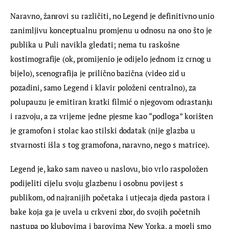
Naravno, žanrovi su različiti, no Legend je definitivno unio 
zanimljivu konceptualnu promjenu u odnosu na ono što je 
publika u Puli navikla gledati; nema tu raskošne 
kostimografije (ok, promijenio je odijelo jednom iz crnog u 
bijelo), scenografija je prilično bazična (video zid u 
pozadini, samo Legend i klavir položeni centralno), za 
polupauzu je emitiran kratki filmić o njegovom odrastanju 
i razvoju, a za vrijeme jedne pjesme kao “podloga” korišten 
je gramofon i stolac kao stilski dodatak (nije glazba u 
stvarnosti išla s tog gramofona, naravno, nego s matrice).
Legend je, kako sam naveo u naslovu, bio vrlo raspoložen 
podijeliti cijelu svoju glazbenu i osobnu povijest s 
publikom, od najranijih početaka i utjecaja djeda pastora i 
bake koja ga je uvela u crkveni zbor, do svojih početnih 
nastupa po klubovima i barovima New Yorka, a mogli smo 