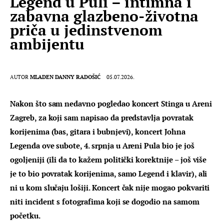
Legend u Puli – intimna i
zabavna glazbeno-životna
priča u jedinstvenom
ambijentu
AUTOR
MLADEN DANNY RADOŠIĆ
05.07.2026.
Nakon što sam nedavno pogledao koncert Stinga u Areni 
Zagreb, za koji sam napisao da predstavlja povratak 
korijenima (bas, gitara i bubnjevi), koncert Johna 
Legenda ove subote, 4. srpnja u Areni Pula bio je još 
ogoljeniji (ili da to kažem politički korektnije – još više 
je to bio povratak korijenima, samo Legend i klavir), ali 
ni u kom slučaju lošiji. Koncert čak nije mogao pokvariti 
niti incident s fotografima koji se dogodio na samom 
početku.