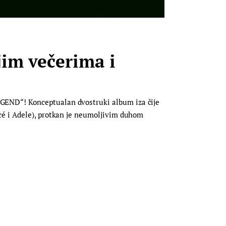
jim večerima i
GEND“! Konceptualan dvostruki album iza čije
cé i Adele), protkan je neumoljivim duhom