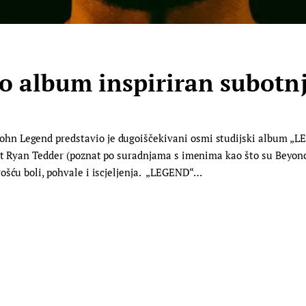
o album inspiriran subotn
n Legend predstavio je dugoiščekivani osmi studijski album „LE
ent Ryan Tedder (poznat po suradnjama s imenima kao što su Beyon
ošću boli, pohvale i iscjeljenja. „LEGEND“…