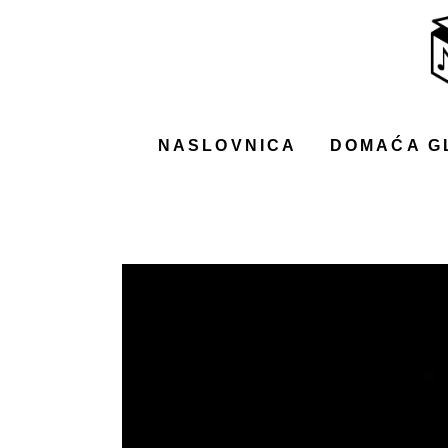
NASLOVNICA
DOMAĆA GLAZBA
STRANA GLAZBA
NASLOVNICA
DOMAĆA G
FILM
MUSIC BOX