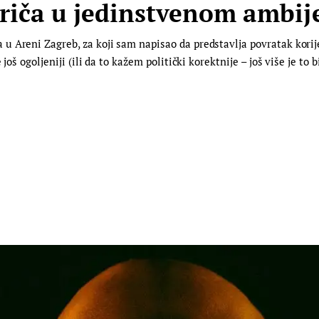
riča u jedinstvenom ambij
 Areni Zagreb, za koji sam napisao da predstavlja povratak korije
još ogoljeniji (ili da to kažem politički korektnije – još više je to