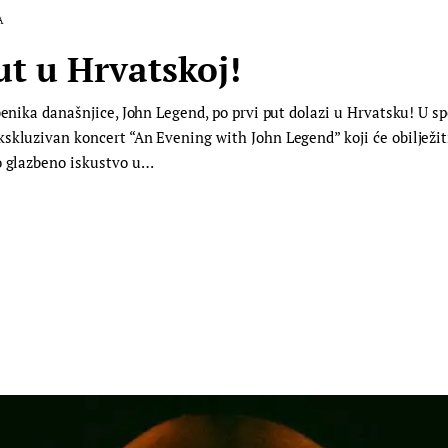
A
ut u Hrvatskoj!
zbenika današnjice, John Legend, po prvi put dolazi u Hrvatsku! U 
skluzivan koncert “An Evening with John Legend” koji će obilježit
no glazbeno iskustvo u…