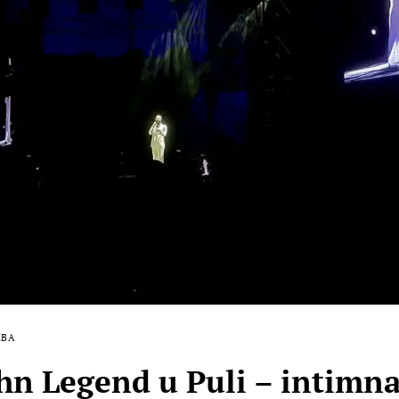
ZBA
n Legend u Puli – intimna