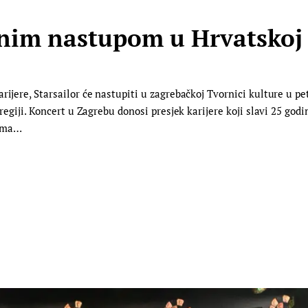
rnim nastupom u Hrvatskoj 
ijere, Starsailor će nastupiti u zagrebačkoj Tvornici kulture u pet
 regiji. Koncert u Zagrebu donosi presjek karijere koji slavi 25 go
mama…