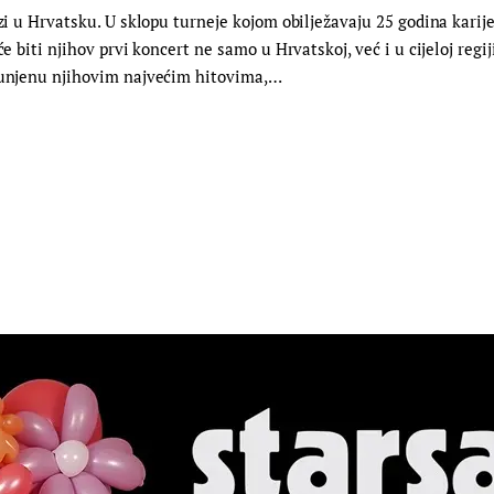
azi u Hrvatsku. U sklopu turneje kojom obilježavaju 25 godina karij
će biti njihov prvi koncert ne samo u Hrvatskoj, već i u cijeloj regi
spunjenu njihovim najvećim hitovima,…