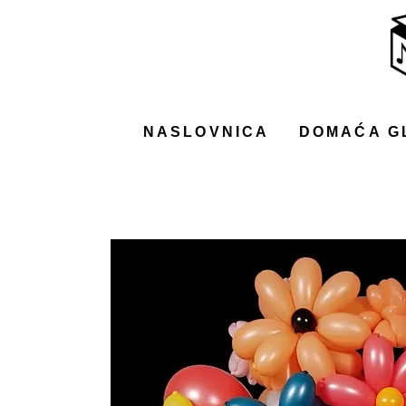
NASLOVNICA
DOMAĆA GLAZBA
STRANA GLAZBA
NASLOVNICA
DOMAĆA G
FILM
MUSIC BOX