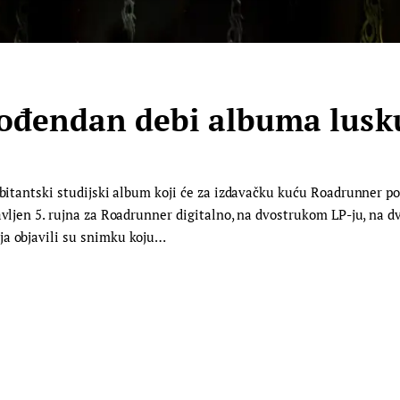
 rođendan debi albuma lus
debitantski studijski album koji će za izdavačku kuću Roadrunner 
javljen 5. rujna za Roadrunner digitalno, na dvostrukom LP-ju, na 
ja objavili su snimku koju…