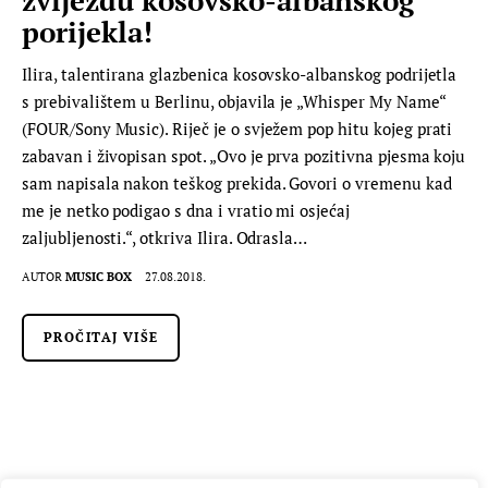
porijekla!
Ilira, talentirana glazbenica kosovsko-albanskog podrijetla
s prebivalištem u Berlinu, objavila je „Whisper My Name“
(FOUR/Sony Music). Riječ je o svježem pop hitu kojeg prati
zabavan i živopisan spot. „Ovo je prva pozitivna pjesma koju
sam napisala nakon teškog prekida. Govori o vremenu kad
me je netko podigao s dna i vratio mi osjećaj
zaljubljenosti.“, otkriva Ilira. Odrasla…
AUTOR
MUSIC BOX
27.08.2018.
PROČITAJ VIŠE