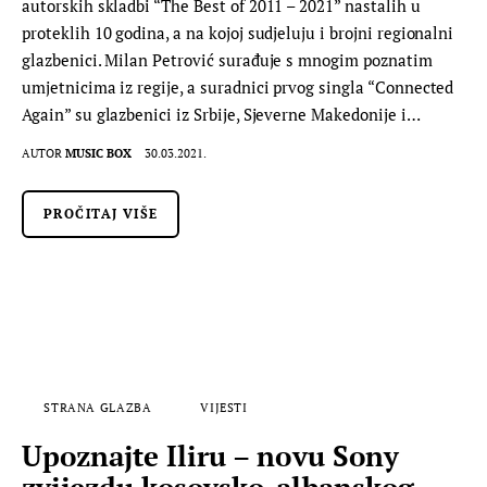
autorskih skladbi “The Best of 2011 – 2021” nastalih u
proteklih 10 godina, a na kojoj sudjeluju i brojni regionalni
glazbenici. Milan Petrović surađuje s mnogim poznatim
umjetnicima iz regije, a suradnici prvog singla “Connected
Again” su glazbenici iz Srbije, Sjeverne Makedonije i…
AUTOR
MUSIC BOX
30.03.2021.
PROČITAJ VIŠE
STRANA GLAZBA
VIJESTI
Upoznajte Iliru – novu Sony
zvijezdu kosovsko-albanskog