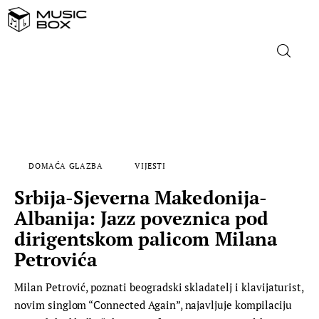
NASLOVNICA
DOMAĆA GLAZBA
DOMAĆA GLAZBA
VIJESTI
STRANA GLAZBA
Srbija-Sjeverna Makedonija-
FILM
Albanija: Jazz poveznica pod
dirigentskom palicom Milana
MUSIC BOX
Petrovića
Milan Petrović, poznati beogradski skladatelj i klavijaturist,
novim singlom “Connected Again”, najavljuje kompilaciju