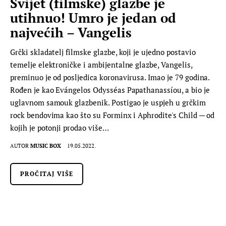
Svijet (filmske) glazbe je
utihnuo! Umro je jedan od
najvećih – Vangelis
Grčki skladatelj filmske glazbe, koji je ujedno postavio
temelje elektroničke i ambijentalne glazbe, Vangelis,
preminuo je od posljedica koronavirusa. Imao je 79 godina.
Rođen je kao Evángelos Odysséas Papathanassíou, a bio je
uglavnom samouk glazbenik. Postigao je uspjeh u grčkim
rock bendovima kao što su Forminx i Aphrodite's Child — od
kojih je potonji prodao više…
AUTOR
MUSIC BOX
19.05.2022.
PROČITAJ VIŠE