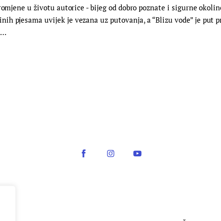
romjene u životu autorice - bijeg od dobro poznate i sigurne okoli
h pjesama uvijek je vezana uz putovanja, a “Blizu vode” je put pr
e…