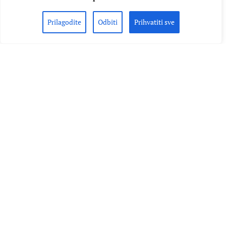
sportova kojim su proslavili 20 godina benda, potom su
nastupili na Ultra Europeu, a sada stiže i njihova prva
Prilagodite
Odbiti
Prihvatiti sve
biografija. Sljedećeg mjeseca izlazi biografija naziva "Vatra -
20 godina s preprekama" koju je pisao novinar Marko
Podrug,…
AUTOR
NIKOLA KNEŽEVIĆ
18.10.2019.
PROČITAJ VIŠE