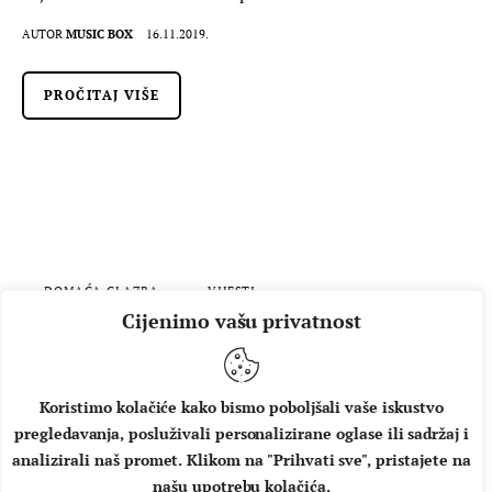
AUTOR
MUSIC BOX
16.11.2019.
PROČITAJ VIŠE
DOMAĆA GLAZBA
VIJESTI
Cijenimo vašu privatnost
Vatra na ovogodišnjem
Interliberu predstavlja
biografiju benda!
Koristimo kolačiće kako bismo poboljšali vaše iskustvo
pregledavanja, posluživali personalizirane oglase ili sadržaj i
Vatra je jedan od onih bendova koji ne staje s aktivnostima.
analizirali naš promet. Klikom na "Prihvati sve", pristajete na
Ova godina obilježena je velikim koncertom u Domu
našu upotrebu kolačića.