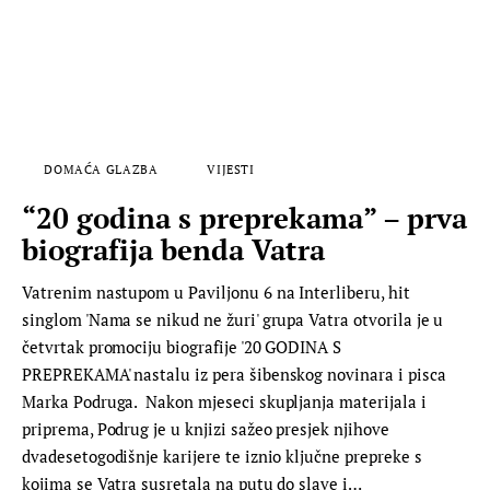
DOMAĆA GLAZBA
VIJESTI
“20 godina s preprekama” – prva
biografija benda Vatra
Vatrenim nastupom u Paviljonu 6 na Interliberu, hit
singlom 'Nama se nikud ne žuri' grupa Vatra otvorila je u
četvrtak promociju biografije '20 GODINA S
PREPREKAMA' nastalu iz pera šibenskog novinara i pisca
Marka Podruga. Nakon mjeseci skupljanja materijala i
priprema, Podrug je u knjizi sažeo presjek njihove
dvadesetogodišnje karijere te iznio ključne prepreke s
kojima se Vatra susretala na putu do slave i…