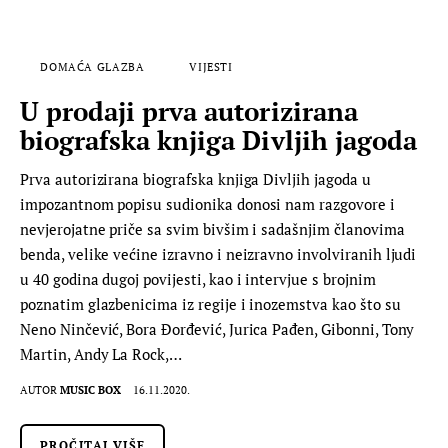
DOMAĆA GLAZBA
VIJESTI
U prodaji prva autorizirana
biografska knjiga Divljih jagoda
Prva autorizirana biografska knjiga Divljih jagoda u
impozantnom popisu sudionika donosi nam razgovore i
nevjerojatne priče sa svim bivšim i sadašnjim članovima
benda, velike većine izravno i neizravno involviranih ljudi
u 40 godina dugoj povijesti, kao i intervjue s brojnim
poznatim glazbenicima iz regije i inozemstva kao što su
Neno Ninčević, Bora Đorđević, Jurica Pađen, Gibonni, Tony
Martin, Andy La Rock,…
AUTOR
MUSIC BOX
16.11.2020.
PROČITAJ VIŠE