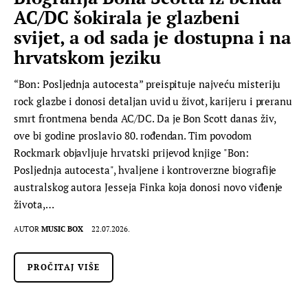
AC/DC šokirala je glazbeni
svijet, a od sada je dostupna i na
hrvatskom jeziku
“Bon: Posljednja autocesta” preispituje najveću misteriju
rock glazbe i donosi detaljan uvid u život, karijeru i preranu
smrt frontmena benda AC/DC. Da je Bon Scott danas živ,
ove bi godine proslavio 80. rođendan. Tim povodom
Rockmark objavljuje hrvatski prijevod knjige "Bon:
Posljednja autocesta", hvaljene i kontroverzne biografije
australskog autora Jesseja Finka koja donosi novo viđenje
života,…
AUTOR
MUSIC BOX
22.07.2026.
PROČITAJ VIŠE