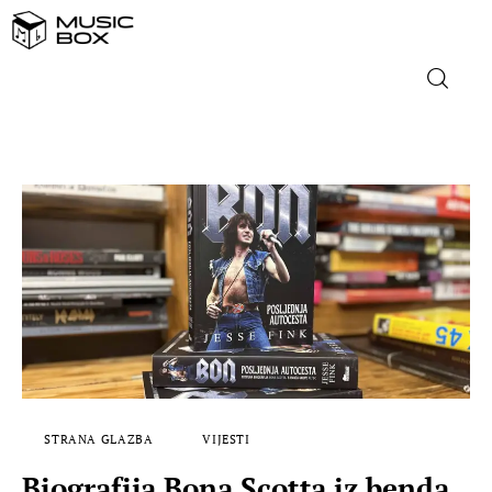
NASLOVNICA
DOMAĆA GLAZBA
STRANA GLAZBA
FILM
MUSIC BOX
STRANA GLAZBA
VIJESTI
Biografija Bona Scotta iz benda