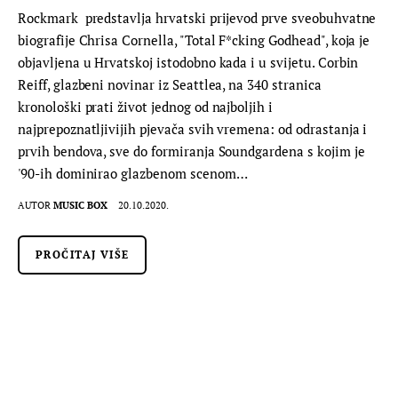
Rockmark predstavlja hrvatski prijevod prve sveobuhvatne
biografije Chrisa Cornella, "Total F*cking Godhead", koja je
objavljena u Hrvatskoj istodobno kada i u svijetu. Corbin
Reiff, glazbeni novinar iz Seattlea, na 340 stranica
kronološki prati život jednog od najboljih i
najprepoznatljivijih pjevača svih vremena: od odrastanja i
prvih bendova, sve do formiranja Soundgardena s kojim je
'90-ih dominirao glazbenom scenom…
AUTOR
MUSIC BOX
20.10.2020.
PROČITAJ VIŠE