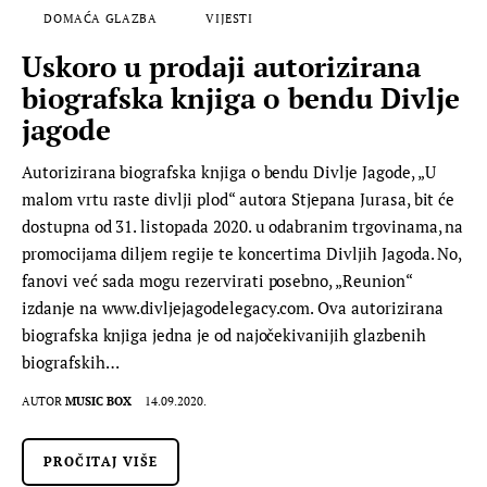
DOMAĆA GLAZBA
VIJESTI
Uskoro u prodaji autorizirana
biografska knjiga o bendu Divlje
jagode
Autorizirana biografska knjiga o bendu Divlje Jagode, „U
malom vrtu raste divlji plod“ autora Stjepana Jurasa, bit će
dostupna od 31. listopada 2020. u odabranim trgovinama, na
promocijama diljem regije te koncertima Divljih Jagoda. No,
fanovi već sada mogu rezervirati posebno, „Reunion“
izdanje na www.divljejagodelegacy.com. Ova autorizirana
biografska knjiga jedna je od najočekivanijih glazbenih
biografskih…
AUTOR
MUSIC BOX
14.09.2020.
PROČITAJ VIŠE