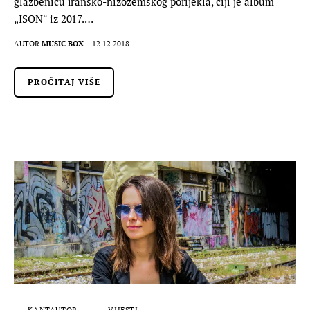
glazbenicu iransko-nizozemskog porijekla, čiji je album
„ISON“ iz 2017.…
AUTOR
MUSIC BOX
12.12.2018.
PROČITAJ VIŠE
KANTAUTOR
VIJESTI