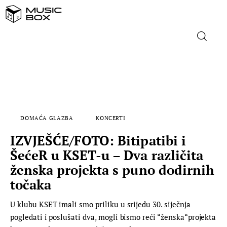
NASLOVNICA
DOMAĆA GLAZBA
DOMAĆA GLAZBA
KONCERTI
STRANA GLAZBA
IZVJEŠĆE/FOTO: Bitipatibi i
FILM
ŠećeR u KSET-u – Dva različita
ženska projekta s puno dodirnih
MUSIC BOX
točaka
U klubu KSET imali smo priliku u srijedu 30. siječnja
pogledati i poslušati dva, mogli bismo reći “ženska“projekta