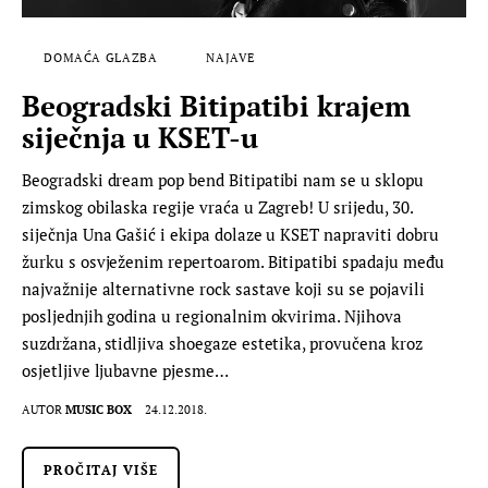
DOMAĆA GLAZBA
NAJAVE
Beogradski Bitipatibi krajem
siječnja u KSET-u
Beogradski dream pop bend Bitipatibi nam se u sklopu
zimskog obilaska regije vraća u Zagreb! U srijedu, 30.
siječnja Una Gašić i ekipa dolaze u KSET napraviti dobru
žurku s osvježenim repertoarom. Bitipatibi spadaju među
najvažnije alternativne rock sastave koji su se pojavili
posljednjih godina u regionalnim okvirima. Njihova
suzdržana, stidljiva shoegaze estetika, provučena kroz
osjetljive ljubavne pjesme…
AUTOR
MUSIC BOX
24.12.2018.
PROČITAJ VIŠE