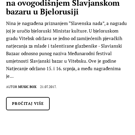
na ovogodišnjem Slavjanskom
bazaru u Bjelorusiji
Nina je nagrađena priznanjem “Slavenska nada”, a nagradu
joj je uručio bjeloruski Ministar kulture. U bjeloruskom
gradu Vitebsk održava se jedno od zamijećenih pjevačkih
natjecanja za mlade i talentirane glazbenike - Slavianski
Bazaar odnosno punog naziva Međunarodni festival
umjetnosti Slavjanski bazar u Vitebsku. Ove je godine
Natjecanje održano 15. i 16. srpnja, a među nagrađenima
je…
AUTOR
MUSIC BOX
21.07.2017.
PROČITAJ VIŠE