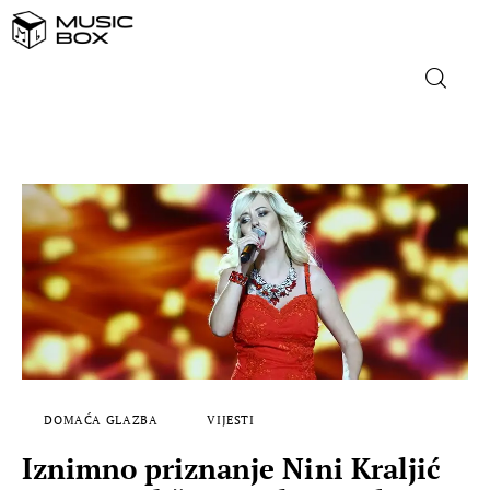
NASLOVNICA
DOMAĆA GLAZBA
STRANA GLAZBA
FILM
MUSIC BOX
DOMAĆA GLAZBA
VIJESTI
Iznimno priznanje Nini Kraljić