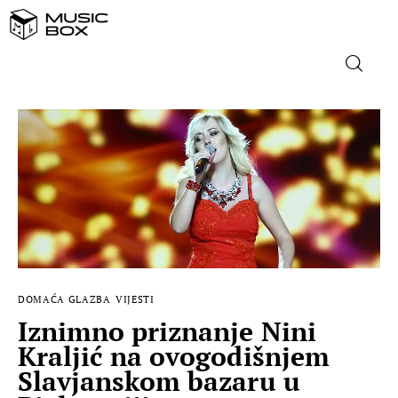
NASLOVNICA
DOMAĆA GLAZBA
STRANA GLAZBA
FILM
DOMAĆA GLAZBA
VIJESTI
MUSIC BOX
Iznimno priznanje Nini
Kraljić na ovogodišnjem
Slavjanskom bazaru u