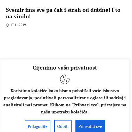
Svemir ima sve pa čak i strah od dubine! I to
na vinilu!
17.11.2019.
Cijenimo vašu privatnost
Koristimo kolačiće kako bismo poboljšali vaše iskustvo
pregledavanja, posluživali personalizirane oglase ili sadržaj i
O NAMA
IMPRESSUM
UVJETI KORIŠTENJA
analizirali naš promet. Klikom na "Prihvati sve", pristajete na
našu upotrebu kolačića.
Prilagodite
Odbiti
Prihvatiti sve
Copyright © 2026 Music Box - All rights reserved.