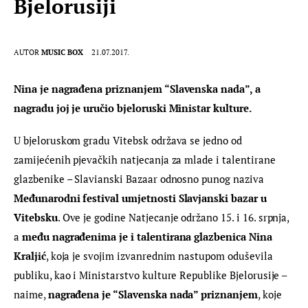
Bjelorusiji
AUTOR
MUSIC BOX
21.07.2017.
Nina je nagrađena priznanjem “Slavenska nada”, a 
nagradu joj je uručio bjeloruski Ministar kulture.
U bjeloruskom gradu Vitebsk održava se jedno od 
zamijećenih pjevačkih natjecanja za mlade i talentirane 
glazbenike – Slavianski Bazaar odnosno punog naziva 
Međunarodni festival umjetnosti Slavjanski bazar u 
Vitebsku
. Ove je godine Natjecanje održano 15. i 16. srpnja, 
a 
među nagrađenima je i talentirana glazbenica Nina 
Kraljić
, koja je svojim izvanrednim nastupom oduševila 
publiku, kao i Ministarstvo kulture Republike Bjelorusije – 
naime, 
nagrađena je “Slavenska nada” priznanjem
, koje 