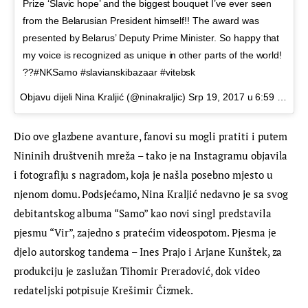
Prize ‘Slavic hope’ and the biggest bouquet I’ve ever seen
from the Belarusian President himself!! The award was
presented by Belarus’ Deputy Prime Minister. So happy that
my voice is recognized as unique in other parts of the world!
??#NKSamo #slavianskibazaar #vitebsk
Objavu dijeli Nina Kraljić (@ninakraljic)
Srp 19, 2017 u 6:59 PDT
Dio ove glazbene avanture, fanovi su mogli pratiti i putem 
Nininih društvenih mreža – tako je na Instagramu objavila 
i fotografiju s nagradom, koja je našla posebno mjesto u 
njenom domu. Podsjećamo, Nina Kraljić nedavno je sa svog 
debitantskog albuma “Samo” kao novi singl predstavila 
pjesmu “Vir”, zajedno s pratećim videospotom. Pjesma je 
djelo autorskog tandema – Ines Prajo i Arjane Kunštek, za 
produkciju je zaslužan Tihomir Preradović, dok video 
redateljski potpisuje Krešimir Čizmek.