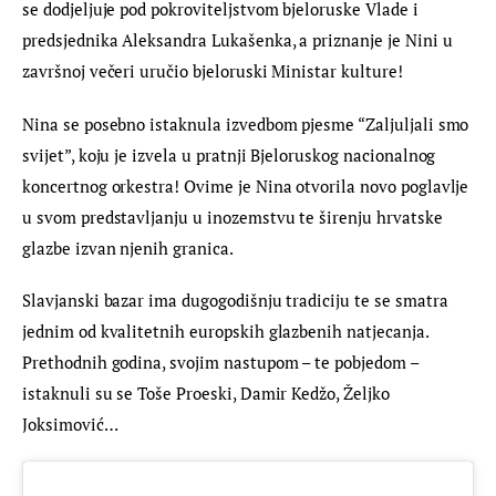
se dodjeljuje pod pokroviteljstvom bjeloruske Vlade i 
predsjednika Aleksandra Lukašenka, a priznanje je Nini u 
završnoj večeri uručio bjeloruski Ministar kulture!
Nina se posebno istaknula izvedbom pjesme “Zaljuljali smo 
svijet”, koju je izvela u pratnji Bjeloruskog nacionalnog 
koncertnog orkestra! Ovime je Nina otvorila novo poglavlje 
u svom predstavljanju u inozemstvu te širenju hrvatske 
glazbe izvan njenih granica.
Slavjanski bazar ima dugogodišnju tradiciju te se smatra 
jednim od kvalitetnih europskih glazbenih natjecanja. 
Prethodnih godina, svojim nastupom – te pobjedom – 
istaknuli su se Toše Proeski, Damir Kedžo, Željko 
Joksimović…