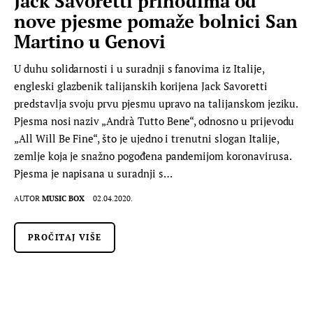
Jack Savoretti prihodima od
nove pjesme pomaže bolnici San
Martino u Genovi
U duhu solidarnosti i u suradnji s fanovima iz Italije,
engleski glazbenik talijanskih korijena Jack Savoretti
predstavlja svoju prvu pjesmu upravo na talijanskom jeziku.
Pjesma nosi naziv „Andrà Tutto Bene“, odnosno u prijevodu
„All Will Be Fine“, što je ujedno i trenutni slogan Italije,
zemlje koja je snažno pogođena pandemijom koronavirusa.
Pjesma je napisana u suradnji s…
AUTOR
MUSIC BOX
02.04.2020.
PROČITAJ VIŠE