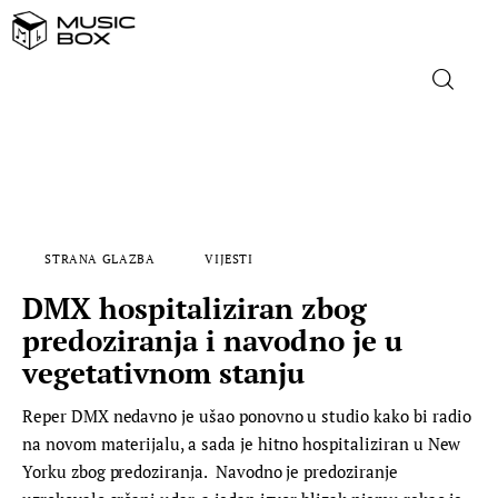
NASLOVNICA
DOMAĆA GLAZBA
STRANA GLAZBA
VIJESTI
STRANA GLAZBA
DMX hospitaliziran zbog
FILM
predoziranja i navodno je u
vegetativnom stanju
MUSIC BOX
Reper DMX nedavno je ušao ponovno u studio kako bi radio
na novom materijalu, a sada je hitno hospitaliziran u New
Yorku zbog predoziranja. Navodno je predoziranje