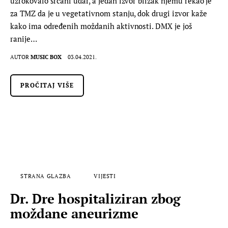
uzrokovalo srčani udar, a jedan izvor blizak njemu rekao je
za TMZ da je u vegetativnom stanju, dok drugi izvor kaže
kako ima određenih moždanih aktivnosti. DMX je još
ranije…
AUTOR
MUSIC BOX
03.04.2021.
PROČITAJ VIŠE
STRANA GLAZBA
VIJESTI
Dr. Dre hospitaliziran zbog
moždane aneurizme