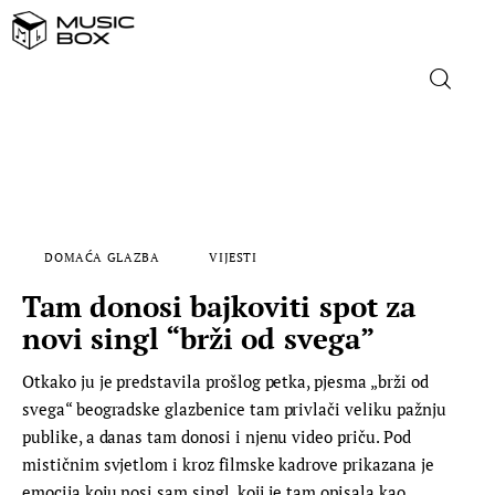
NASLOVNICA
DOMAĆA GLAZBA
DOMAĆA GLAZBA
VIJESTI
STRANA GLAZBA
Tam donosi bajkoviti spot za
FILM
novi singl “brži od svega”
Otkako ju je predstavila prošlog petka, pjesma „brži od
MUSIC BOX
svega“ beogradske glazbenice tam privlači veliku pažnju
publike, a danas tam donosi i njenu video priču. Pod
mističnim svjetlom i kroz filmske kadrove prikazana je
emocija koju nosi sam singl, koji je tam opisala kao