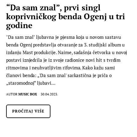
“Da sam znal”, prvi singl
koprivničkog benda Ogenj u tri
godine
"Da sam znal" ljubavna je pjesma koja u novom sastavu
benda Ogenj predstavlja otvaranje za 3. studijski album u
izdanju Mast produkcije. Naime, sadašnja četvorka u novoj
postavi iznjedrila je iz svoje radionice novi hit s tvrdim
ritmovima i neuhvatljivim rifovima. Kako kažu sami
članovi benda: „'Da sam znal' sarkastična je priča o
„staromodnoj“ ljubavi…
AUTOR
MUSIC BOX
30.04.2023.
PROČITAJ VIŠE