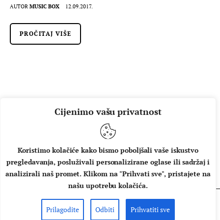
AUTOR
MUSIC BOX
12.09.2017.
PROČITAJ VIŠE
Cijenimo vašu privatnost
Koristimo kolačiće kako bismo poboljšali vaše iskustvo
pregledavanja, posluživali personalizirane oglase ili sadržaj i
O NAMA
IMPRESSUM
UVJETI KORIŠTENJA
analizirali naš promet. Klikom na "Prihvati sve", pristajete na
našu upotrebu kolačića.
Prilagodite
Odbiti
Prihvatiti sve
Copyright © 2026 Music Box - All rights reserved.