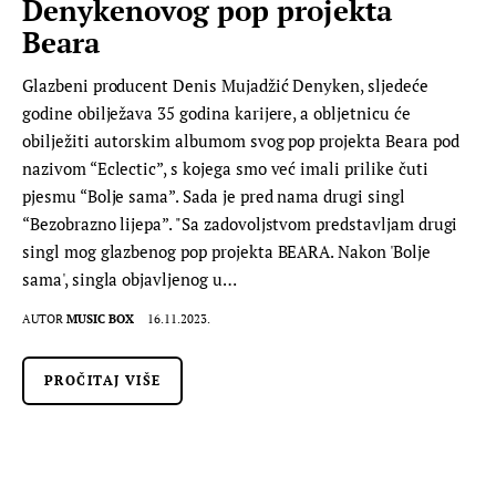
Denykenovog pop projekta
Beara
Glazbeni producent Denis Mujadžić Denyken, sljedeće
godine obilježava 35 godina karijere, a obljetnicu će
obilježiti autorskim albumom svog pop projekta Beara pod
nazivom “Eclectic”, s kojega smo već imali prilike čuti
pjesmu “Bolje sama”. Sada je pred nama drugi singl
“Bezobrazno lijepa”. "Sa zadovoljstvom predstavljam drugi
singl mog glazbenog pop projekta BEARA. Nakon 'Bolje
sama', singla objavljenog u…
AUTOR
MUSIC BOX
16.11.2023.
PROČITAJ VIŠE