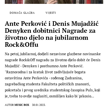
DOMAĆA GLAZBA
VIJESTI
Ante Perković i Denis Mujadžić
Denyken dobitnici Nagrade za
životno djelo na jubilarnom
Rock&Offu
Na petoj, jubilarnoj, dodjeli nezavisne glazbene novinarske
nagrade Rock&Off nagradu za životno djelo dobit će Denis
Mujadžić - Denyken i posthumno Ante Perković.
"Raznorodna i za kratak život zadivljujuće bogata
ostavština Ante Perkovića - rođenog Zadranina,
zagrebačkog studenta Fakulteta političkih znanosti,
pokretača i prvog urednika studentskog časopisa Puls, koji
je, treba to ovdje naglasiti, osmišljen kako bi 'prkosio…
AUTOR
MUSIC BOX
30.01.2023.