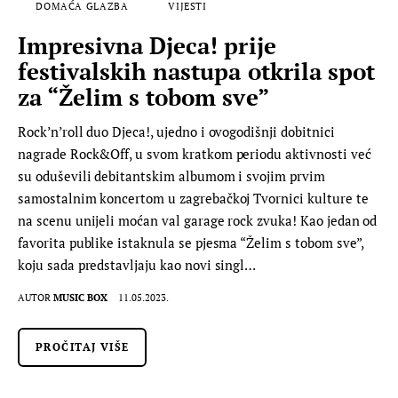
DOMAĆA GLAZBA
VIJESTI
Impresivna Djeca! prije
festivalskih nastupa otkrila spot
za “Želim s tobom sve”
Rock’n’roll duo Djeca!, ujedno i ovogodišnji dobitnici
nagrade Rock&Off, u svom kratkom periodu aktivnosti već
su oduševili debitantskim albumom i svojim prvim
samostalnim koncertom u zagrebačkoj Tvornici kulture te
na scenu unijeli moćan val garage rock zvuka! Kao jedan od
favorita publike istaknula se pjesma “Želim s tobom sve”,
koju sada predstavljaju kao novi singl…
AUTOR
MUSIC BOX
11.05.2023.
PROČITAJ VIŠE