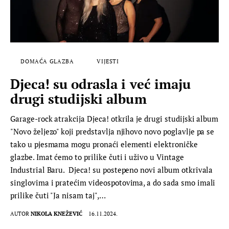
DOMAĆA GLAZBA
VIJESTI
Djeca! su odrasla i već imaju
drugi studijski album
Garage-rock atrakcija Djeca! otkrila je drugi studijski album
"Novo željezo" koji predstavlja njihovo novo poglavlje pa se
tako u pjesmama mogu pronaći elementi elektroničke
glazbe. Imat ćemo to prilike čuti i uživo u Vintage
Industrial Baru. Djeca! su postepeno novi album otkrivala
singlovima i pratećim videospotovima, a do sada smo imali
prilike čuti "Ja nisam taj",…
AUTOR
NIKOLA KNEŽEVIĆ
16.11.2024.