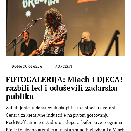
DOMAĆA GLAZBA
KONCERTI
FOTOGALERIJA: Miach i DJECA!
razbili led i oduševili zadarsku
publiku
Zaljubljenici u dobar zvuk okupili su se sinoć u dvorani
Centra za kreativne industrije na prvom gostovanju
Rock&Off turneje u Zadru u sklopu Urbofon Live programa.
Bio je to ujedno premijerni nastup mladih glazbenika Miach