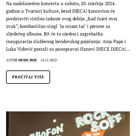
Na nadolazećem koncertu u subotu, 20. siječnja 2024.
godine u Tvornici kulture, bend DJECA! koncertno će
predstaviti vinilno izdanje svog debija „Kad čuješ ovaj
zvuk“, bombastičan singl ''Ja nisam taj'' i pjesme sa
sljedećeg albuma. Bit će to ujedno i zagrebačka
inauguracija službenog bendovskog pojačanja: Anja Papa i
Luka Vidović postali su punopravni članovi DJECE DJECA!…
AUTOR
MUSIC BOX
14.12.2023.
PROČITAJ VIŠE