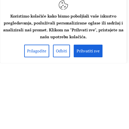
Koristimo kolačiće kako bismo poboljšali vaše iskustvo
pregledavanja, posluživali personalizirane oglase ili sadržaj i
analizirali naš promet. Klikom na "Prihvati sve", pristajete na
našu upotrebu kolačića.
Prilagodite
Odbiti
Prihvatiti sve
DOMAĆA GLAZBA
NAJAVE
Garažni rock dvojac DJECA! stiže
u Tvornicu kulture
Garažni rock duo DJECA! promovirat će svoj, upravo
objavljeni, debitantski album ''KAD ČUJEŠ OVAJ ZVUK'' u
Tvornici kulture 14. siječnja 2023. godine. Bruno Žabek i
Benjamin Mjeržva svoju su potrebu za stvaranjem buke
pretvorili u dvočlani autorski rock projekt. Nakon što su
savladali sve prepreke koje su im se našle na putu, svoju su