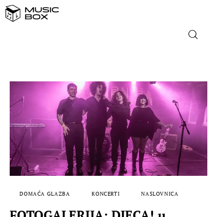
NASLOVNICA
DOMAĆA GLAZBA
STRANA GLAZBA
FILM
MUSIC BOX
DOMAĆA GLAZBA
KONCERTI
NASLOVNICA
FOTOGALERIJA: DJECA! u