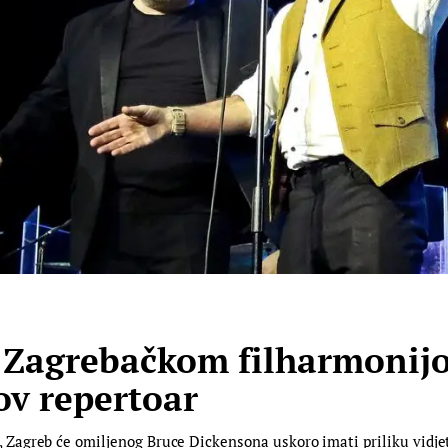
a Zagrebačkom filharmonij
ov repertoar
agreb će omiljenog Bruce Dickensona uskoro imati priliku vidjeti