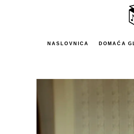
NASLOVNICA
DOMAĆA GLAZBA
STRANA GLAZBA
NASLOVNICA
DOMAĆA G
FILM
MUSIC BOX