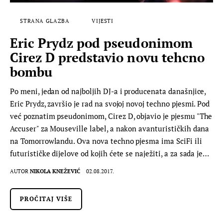
STRANA GLAZBA
VIJESTI
Eric Prydz pod pseudonimom
Cirez D predstavio novu tehcno
bombu
Po meni, jedan od najboljih DJ-a i producenata današnjice,
Eric Prydz, završio je rad na svojoj novoj techno pjesmi. Pod
već poznatim pseudonimom, Cirez D, objavio je pjesmu "The
Accuser" za Mouseville label, a nakon avanturističkih dana
na Tomorrowlandu. Ova nova techno pjesma ima SciFi ili
futurističke dijelove od kojih ćete se naježiti, a za sada je…
AUTOR
NIKOLA KNEŽEVIĆ
02.08.2017.
PROČITAJ VIŠE