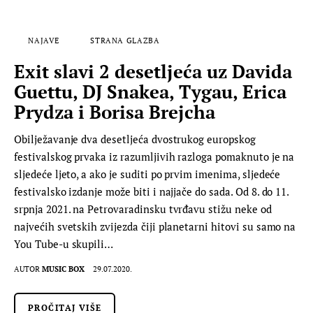
NAJAVE
STRANA GLAZBA
Exit slavi 2 desetljeća uz Davida
Guettu, DJ Snakea, Tygau, Erica
Prydza i Borisa Brejcha
Obilježavanje dva desetljeća dvostrukog europskog
festivalskog prvaka iz razumljivih razloga pomaknuto je na
sljedeće ljeto, a ako je suditi po prvim imenima, sljedeće
festivalsko izdanje može biti i najjače do sada. Od 8. do 11.
srpnja 2021. na Petrovaradinsku tvrđavu stižu neke od
najvećih svetskih zvijezda čiji planetarni hitovi su samo na
You Tube-u skupili…
AUTOR
MUSIC BOX
29.07.2020.
PROČITAJ VIŠE