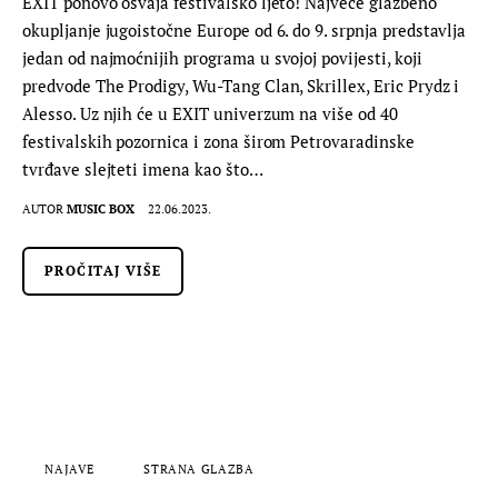
EXIT ponovo osvaja festivalsko ljeto! Najveće glazbeno
okupljanje jugoistočne Europe od 6. do 9. srpnja predstavlja
jedan od najmoćnijih programa u svojoj povijesti, koji
predvode The Prodigy, Wu-Tang Clan, Skrillex, Eric Prydz i
Alesso. Uz njih će u EXIT univerzum na više od 40
festivalskih pozornica i zona širom Petrovaradinske
tvrđave slejteti imena kao što…
AUTOR
MUSIC BOX
22.06.2023.
PROČITAJ VIŠE
NAJAVE
STRANA GLAZBA