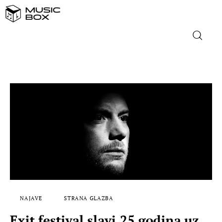
NASLOVNICA
DOMAĆA GLAZBA
STRANA GLAZBA
FILM
MUSIC BOX
NAJAVE
STRANA GLAZBA
Exit festival slavi 25 godina uz