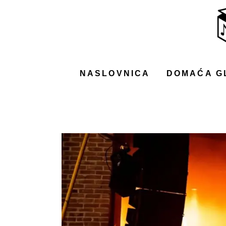
NASLOVNICA
DOMAĆA GLAZBA
STRANA GLAZBA
NASLOVNICA
DOMAĆA G
FILM
MUSIC BOX