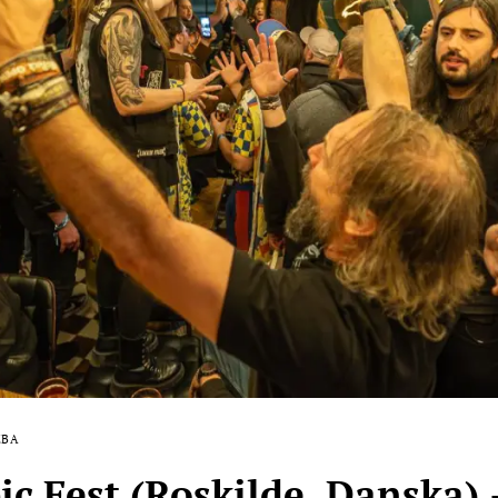
ZBA
c Fest (Roskilde, Danska) 