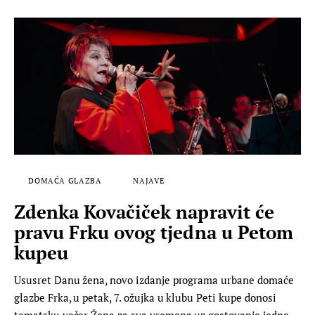
DOMAĆA GLAZBA
NAJAVE
Zdenka Kovačiček napravit će
pravu Frku ovog tjedna u Petom
kupeu
Ususret Danu žena, novo izdanje programa urbane domaće
glazbe Frka, u petak, 7. ožujka u klubu Peti kupe donosi
tematsku večer Žena za sva vremena uz gostovanje jedne