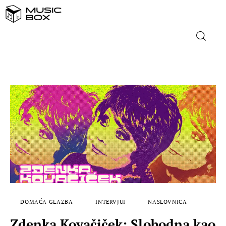
NASLOVNICA
DOMAĆA GLAZBA
STRANA GLAZBA
FILM
MUSIC BOX
DOMAĆA GLAZBA
INTERVJUI
NASLOVNICA
Zdenka Kovačiček: Slobodna kao