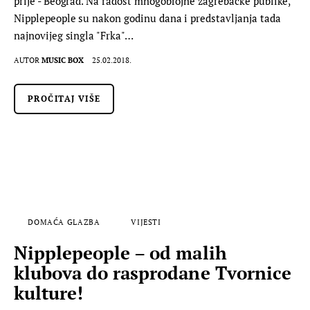
prije - Beograd. Na radost mnogobrojne zagrebačke publike,
Nipplepeople su nakon godinu dana i predstavljanja tada
najnovijeg singla "Frka"…
AUTOR
MUSIC BOX
25.02.2018.
PROČITAJ VIŠE
DOMAĆA GLAZBA
VIJESTI
Nipplepeople – od malih
klubova do rasprodane Tvornice
kulture!