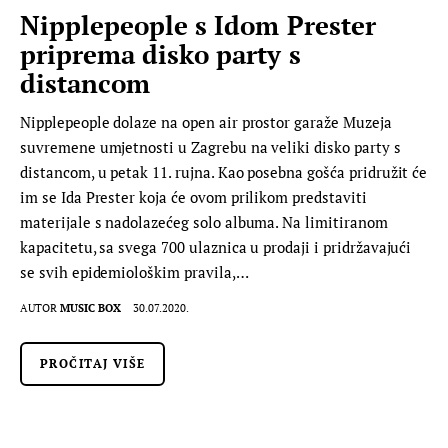
Nipplepeople s Idom Prester
priprema disko party s
distancom
Nipplepeople dolaze na open air prostor garaže Muzeja
suvremene umjetnosti u Zagrebu na veliki disko party s
distancom, u petak 11. rujna. Kao posebna gošća pridružit će
im se Ida Prester koja će ovom prilikom predstaviti
materijale s nadolazećeg solo albuma. Na limitiranom
kapacitetu, sa svega 700 ulaznica u prodaji i pridržavajući
se svih epidemiološkim pravila,…
AUTOR
MUSIC BOX
30.07.2020.
PROČITAJ VIŠE