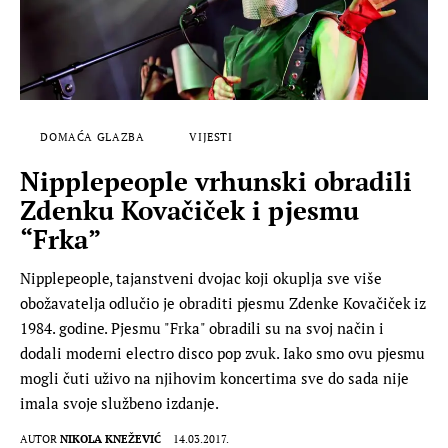
DOMAĆA GLAZBA
VIJESTI
Nipplepeople vrhunski obradili
Zdenku Kovačiček i pjesmu
“Frka”
Nipplepeople, tajanstveni dvojac koji okuplja sve više
obožavatelja odlučio je obraditi pjesmu Zdenke Kovačiček iz
1984. godine. Pjesmu "Frka" obradili su na svoj način i
dodali moderni electro disco pop zvuk. Iako smo ovu pjesmu
mogli čuti uživo na njihovim koncertima sve do sada nije
imala svoje službeno izdanje.
AUTOR
NIKOLA KNEŽEVIĆ
14.03.2017.