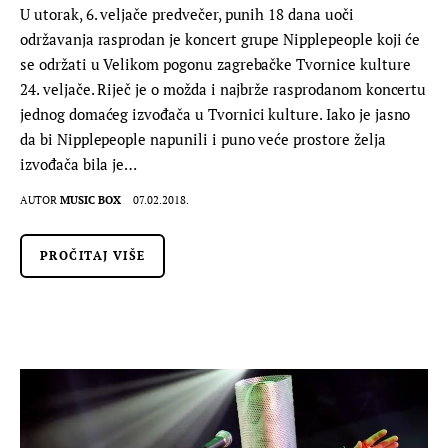
U utorak, 6. veljače predvečer, punih 18 dana uoči
održavanja rasprodan je koncert grupe Nipplepeople koji će
se održati u Velikom pogonu zagrebačke Tvornice kulture
24. veljače. Riječ je o možda i najbrže rasprodanom koncertu
jednog domaćeg izvođača u Tvornici kulture. Iako je jasno
da bi Nipplepeople napunili i puno veće prostore želja
izvođača bila je…
AUTOR
MUSIC BOX
07.02.2018.
PROČITAJ VIŠE