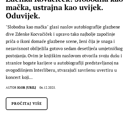
mačka, ustrajna kao uvijek.
Oduvijek.
"Slobodna kao mačka" glasi naslov autobiografije glazbene
dive Zdenke Kocvačiček i upravo tako najbolje započinje
priča o ikoni domaće glazbene scene, ženi čija je snaga i
nezavisnost obilježila gotovo sedam desetljeća umjetničkog
postojanja. Ovim je knjiškim naslovom otvorila svoju dušu i
stranice bogate karijere u autobiografiji predstavljanoj na
ovogodišnjem Interliberu, stvarajući savršenu uvertiru u
koncert koji…
AUTOR
IGOR JURILJ
06.12.2025.
PROČITAJ VIŠE