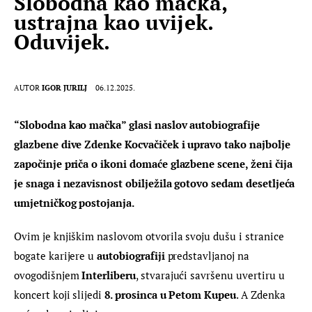
Slobodna kao mačka,
ustrajna kao uvijek.
Oduvijek.
AUTOR
IGOR JURILJ
06.12.2025.
“Slobodna kao mačka” glasi naslov autobiografije 
glazbene dive Zdenke Kocvačiček i upravo tako najbolje 
započinje priča o ikoni domaće glazbene scene, ženi čija 
je snaga i nezavisnost obilježila gotovo sedam desetljeća 
umjetničkog postojanja.
Ovim je knjiškim naslovom otvorila svoju dušu i stranice 
bogate karijere u 
autobiografiji
 predstavljanoj na 
ovogodišnjem 
Interliberu
, stvarajući savršenu uvertiru u 
koncert koji slijedi 
8. prosinca u Petom Kupeu
. A Zdenka 