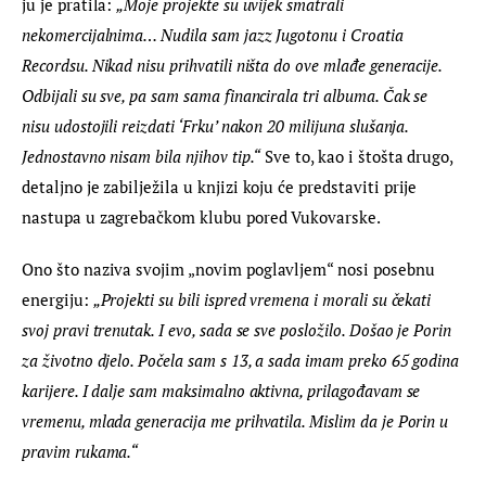
ju je pratila: 
„Moje projekte su uvijek smatrali 
nekomercijalnima… Nudila sam jazz Jugotonu i Croatia 
Recordsu. Nikad nisu prihvatili ništa do ove mlađe generacije. 
Odbijali su sve, pa sam sama financirala tri albuma. Čak se 
nisu udostojili reizdati ‘Frku’ nakon 20 milijuna slušanja. 
Jednostavno nisam bila njihov tip.“
 Sve to, kao i štošta drugo, 
detaljno je zabilježila u knjizi koju će predstaviti prije 
nastupa u zagrebačkom klubu pored Vukovarske.
Ono što naziva svojim „novim poglavljem“ nosi posebnu 
energiju: 
„Projekti su bili ispred vremena i morali su čekati 
svoj pravi trenutak. I evo, sada se sve posložilo. Došao je Porin 
za životno djelo. Počela sam s 13, a sada imam preko 65 godina 
karijere. I dalje sam maksimalno aktivna, prilagođavam se 
vremenu, mlada generacija me prihvatila. Mislim da je Porin u 
pravim rukama.“