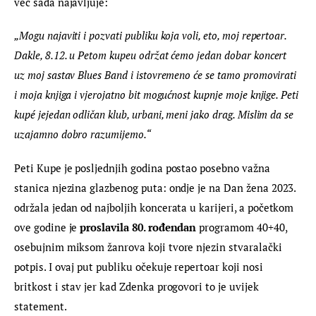
već sada najavljuje:
„Mogu najaviti i pozvati publiku koja voli, eto, moj repertoar. 
Dakle, 8.12. u Petom kupeu održat ćemo jedan dobar koncert 
uz moj sastav Blues Band i istovremeno će se tamo promovirati 
i moja knjiga i vjerojatno bit mogućnost kupnje moje knjige. Peti 
kupé jejedan odličan klub, urbani, meni jako drag. Mislim da se 
uzajamno dobro razumijemo.“
Peti Kupe je posljednjih godina postao posebno važna 
stanica njezina glazbenog puta: ondje je na Dan žena 2023. 
održala jedan od najboljih koncerata u karijeri, a početkom 
ove godine je 
proslavila 80. rođendan
 programom 40+40, 
osebujnim miksom žanrova koji tvore njezin stvaralački 
potpis. I ovaj put publiku očekuje repertoar koji nosi 
britkost i stav jer kad Zdenka progovori to je uvijek 
statement.