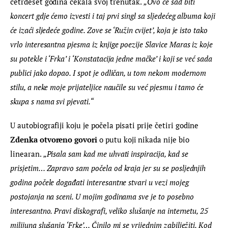
četrdeset godina čekala svoj trenutak. 
„Ovo će sad biti 
koncert gdje ćemo izvesti i taj prvi singl sa sljedećeg albuma koji 
će izaći sljedeće godine. Zove se ‘Ružin cvijet’, koja je isto tako 
vrlo interesantna pjesma iz knjige poezije Slavice Maras iz koje 
su potekle i ‘Frka’ i ‘Konstatacija jedne mačke’ i koji se već sada 
publici jako dopao. I spot je odličan, u tom nekom modernom 
stilu, a neke moje prijateljice naučile su već pjesmu i tamo će 
skupa s nama svi pjevati.“
U autobiografiji koju je počela pisati prije četiri godine
Zdenka otvoreno govori
 o putu koji nikada nije bio 
linearan. 
„Pisala sam kad me uhvati inspiracija, kad se 
prisjetim… Zapravo sam počela od kraja jer su se posljednjih 
godina počele događati interesantne stvari u vezi mojeg 
postojanja na sceni. U mojim godinama sve je to posebno 
interesantno. Pravi diskografi, veliko slušanje na internetu, 25 
milijuna slušanja ‘Frke’… Činilo mi se vrijednim zabilježiti. Kod 