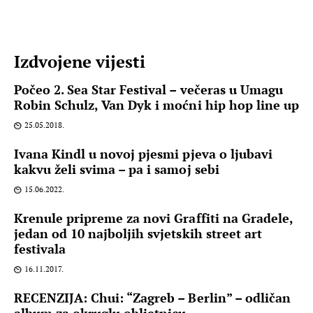
Izdvojene vijesti
Počeo 2. Sea Star Festival – večeras u Umagu
Robin Schulz, Van Dyk i moćni hip hop line up
25.05.2018.
Ivana Kindl u novoj pjesmi pjeva o ljubavi
kakvu želi svima – pa i samoj sebi
15.06.2022.
Krenule pripreme za novi Graffiti na Gradele,
jedan od 10 najboljih svjetskih street art
festivala
16.11.2017.
RECENZIJA: Chui: “Zagreb – Berlin” – odličan
album za okruglu obljetnicu