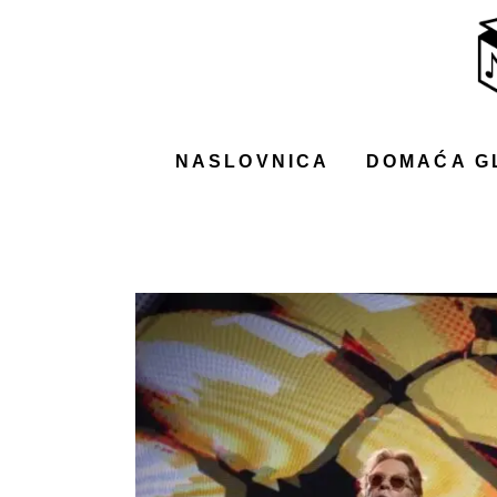
NASLOVNICA
DOMAĆA GLAZBA
STRANA GLAZBA
NASLOVNICA
DOMAĆA G
FILM
MUSIC BOX