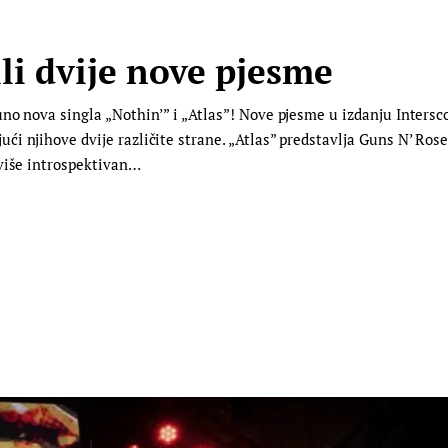
li dvije nove pjesme
no nova singla „Nothin’” i „Atlas”! Nove pjesme u izdanju Inters
 njihove dvije različite strane. „Atlas” predstavlja Guns N’ Roses
 više introspektivan…