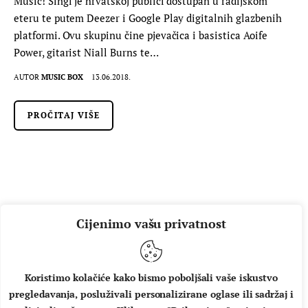
Music! Singl je hrvatskoj publici dostupan u radijskom
eteru te putem Deezer i Google Play digitalnih glazbenih
platformi. Ovu skupinu čine pjevačica i basistica Aoife
Power, gitarist Niall Burns te…
AUTOR
MUSIC BOX
13.06.2018.
PROČITAJ VIŠE
Cijenimo vašu privatnost
Koristimo kolačiće kako bismo poboljšali vaše iskustvo
pregledavanja, posluživali personalizirane oglase ili sadržaj i
O NAMA
IMPRESSUM
UVJETI KORIŠTENJA