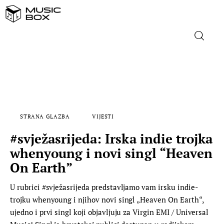
NASLOVNICA
DOMAĆA GLAZBA
STRANA GLAZBA
VIJESTI
STRANA GLAZBA
#svježasrijeda: Irska indie trojka
FILM
whenyoung i novi singl “Heaven
On Earth”
MUSIC BOX
U rubrici #svježasrijeda predstavljamo vam irsku indie-
trojku whenyoung i njihov novi singl „Heaven On Earth“,
ujedno i prvi singl koji objavljuju za Virgin EMI / Universal