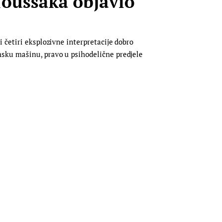
Moussaka objavio
 četiri eksplozivne interpretacije dobro
nsku mašinu, pravo u psihodelične predjele