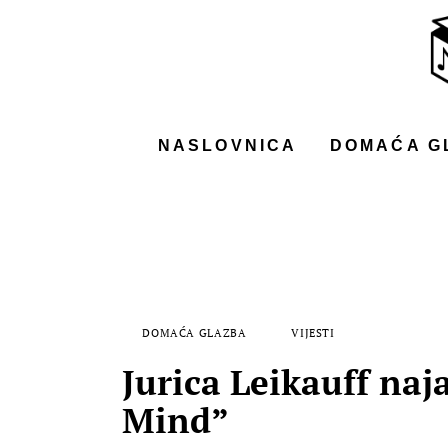
NASLOVNICA
DOMAĆA GLAZBA
STRANA GLAZBA
NASLOVNICA
DOMAĆA G
FILM
MUSIC BOX
DOMAĆA GLAZBA
VIJESTI
Jurica Leikauff na
Mind”