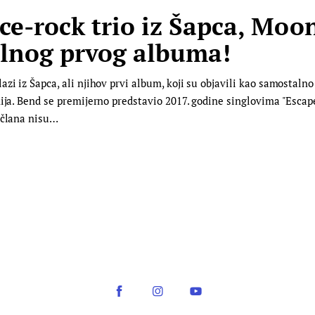
e-rock trio iz Šapca, Moon
jalnog prvog albuma!
zi iz Šapca, ali njihov prvi album, koji su objavili kao samostalno
nija. Bend se premijerno predstavio 2017. godine singlovima "Esca
 člana nisu…