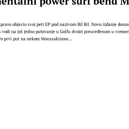
entalni power surf bend 
ravo objavio svoj peti EP pod nazivom Bil Bil. Novo izdanje donosi
s vodi na još jedno putovanje u Golfu dvojci preuređenom u vreme
de. Po prvi put na nekom Moussakinom…