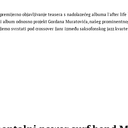
remijerno objavljivanje teasera s nadolazećeg albuma l'after life by 
i album odnosno projekt Gordana Muratovića, našeg prominentnog au
 možemo svrstati pod crossover žanr između saksofonskog jazz kvart