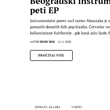
Beogradski instrum
peti EP
Instrumentalni power surf sastav Moussaka je up
poznatih domaćih folk-pop klasika. Četvorka va
balkanizirane Kalifornije - gde konji jašu lju
AUTOR
MUSIC BOX
15.11.2020.
PROČITAJ VIŠE
DOMAĆA GLAZBA
VIJESTI