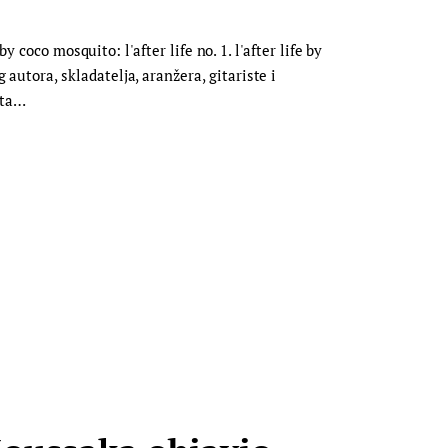
coco mosquito: l'after life no. 1. l'after life by
tora, skladatelja, aranžera, gitariste i
eta…