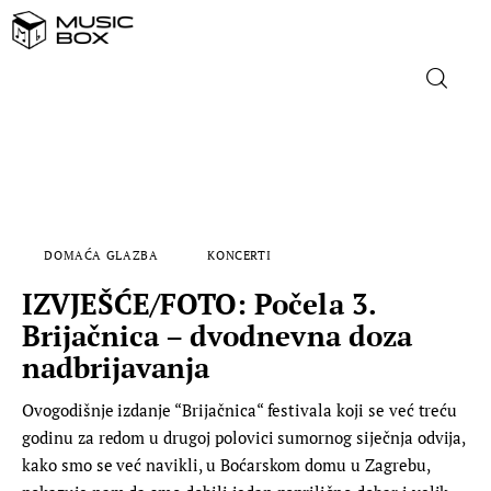
NASLOVNICA
DOMAĆA GLAZBA
DOMAĆA GLAZBA
KONCERTI
STRANA GLAZBA
IZVJEŠĆE/FOTO: Počela 3.
FILM
Brijačnica – dvodnevna doza
nadbrijavanja
MUSIC BOX
Ovogodišnje izdanje “Brijačnica“ festivala koji se već treću
godinu za redom u drugoj polovici sumornog siječnja odvija,
kako smo se već navikli, u Boćarskom domu u Zagrebu,