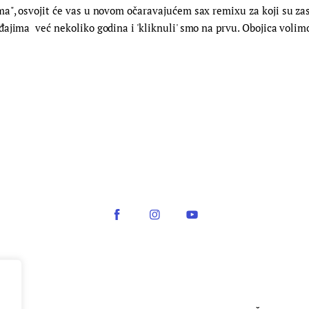
a", osvojit će vas u novom očaravajućem sax remixu za koji su zas
jima već nekoliko godina i 'kliknuli' smo na prvu. Obojica volimo l