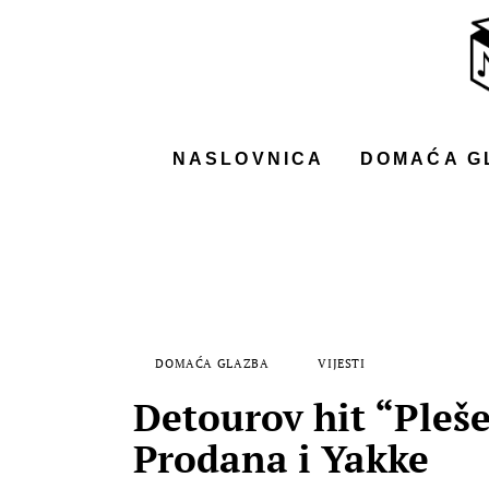
NASLOVNICA
DOMAĆA GLAZBA
STRANA GLAZBA
NASLOVNICA
DOMAĆA G
FILM
MUSIC BOX
DOMAĆA GLAZBA
VIJESTI
Detourov hit “Pleš
Prodana i Yakke