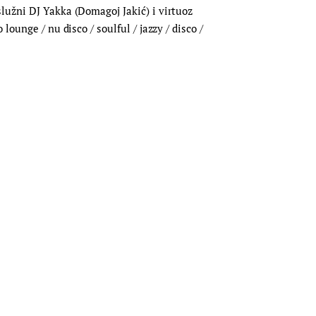
lužni DJ Yakka (Domagoj Jakić) i virtuoz
ounge / nu disco / soulful / jazzy / disco /