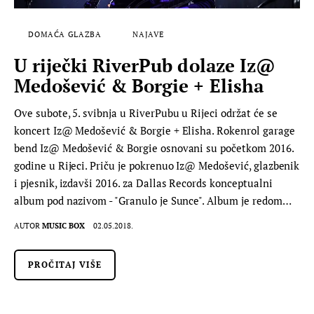
DOMAĆA GLAZBA
NAJAVE
U riječki RiverPub dolaze Iz@
Medošević & Borgie + Elisha
Ove subote, 5. svibnja u RiverPubu u Rijeci održat će se
koncert Iz@ Medošević & Borgie + Elisha. Rokenrol garage
bend Iz@ Medošević & Borgie osnovani su početkom 2016.
godine u Rijeci. Priču je pokrenuo Iz@ Medošević, glazbenik
i pjesnik, izdavši 2016. za Dallas Records konceptualni
album pod nazivom - "Granulo je Sunce". Album je redom…
AUTOR
MUSIC BOX
02.05.2018.
PROČITAJ VIŠE