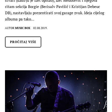
stvari (kako ju je Izet opisao), Izet Medošević i njegova
ritam sekcija Borgie (Berisalv Pavišić i Kristijan Debeuc
DB), nastavljaju prezentirati svoj garage zvuk. Ideja cijelog
albuma pa tako…
AUTOR
MUSIC BOX
02.08.2019.
PROČITAJ VIŠE