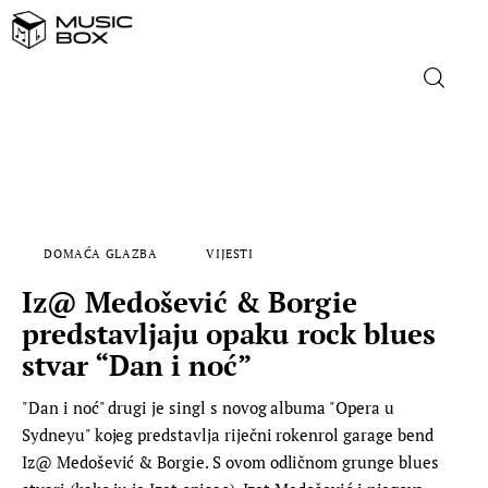
NASLOVNICA
DOMAĆA GLAZBA
DOMAĆA GLAZBA
VIJESTI
STRANA GLAZBA
Iz@ Medošević & Borgie
FILM
predstavljaju opaku rock blues
stvar “Dan i noć”
MUSIC BOX
"Dan i noć" drugi je singl s novog albuma "Opera u
Sydneyu" kojeg predstavlja riječni rokenrol garage bend
Iz@ Medošević & Borgie. S ovom odličnom grunge blues