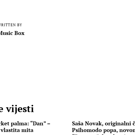
RITTEN BY
Music Box
 vijesti
ket palma: “Dan” –
Saša Novak, originalni čl
vlastita mita
Psihomodo popa, novo