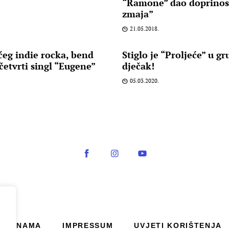
“Ramone” dao doprinos
zmaja”
21.05.2018.
eg indie rocka, bend
Stiglo je “Proljeće” u gr
četvrti singl “Eugene”
dječak!
05.03.2020.
O NAMA
IMPRESSUM
UVJETI KORIŠTENJA