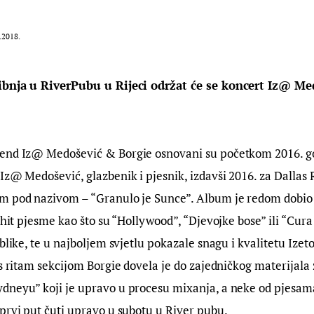
.2018.
vibnja u RiverPubu u Rijeci održat će se koncert Iz@ Me
end Iz@ Medošević & Borgie osnovani su početkom 2016. god
Iz@ Medošević, glazbenik i pjesnik, izdavši 2016. za Dallas 
m pod nazivom – “Granulo je Sunce”. Album je redom dobio o
 hit pjesme kao što su “Hollywood”, “Djevojke bose” ili “Cura
ublike, te u najboljem svjetlu pokazale snagu i kvalitetu Izet
 s ritam sekcijom Borgie dovela je do zajedničkog materijala 
dneyu” koji je upravo u procesu mixanja, a neke od pjesam
prvi put čuti upravo u subotu u River pubu.