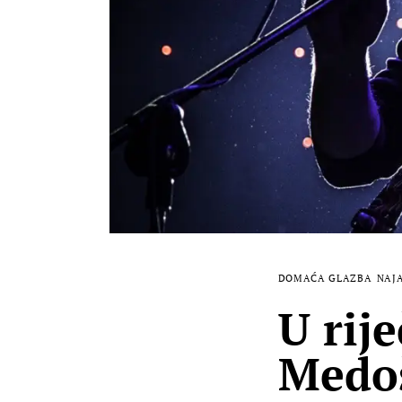
DOMAĆA GLAZBA
NAJ
U rij
Medoš