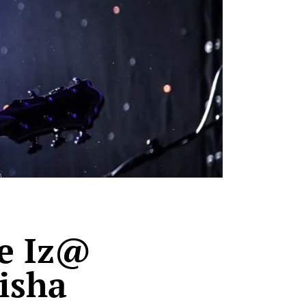
ze Iz@
isha