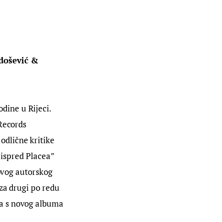
došević & 
ine u Rijeci. 
Records 
dlične kritike 
 ispred Placea” 
ovog autorskog 
za drugi po redu 
a s novog albuma 