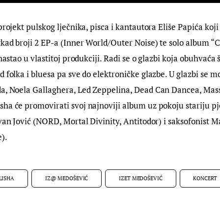
projekt pulskog lječnika, pisca i kantautora Eliše Papića koji
tkad broji 2 EP-a (Inner World/Outer Noise) te solo album “
 nastao u vlastitoj produkciji. Radi se o glazbi koja obuhvaća 
d folka i bluesa pa sve do elektroničke glazbe. U glazbi se 
a, Noela Gallaghera, Led Zeppelina, Dead Can Dancea, Massi
ha će promovirati svoj najnoviji album uz pokoju stariju pj
Ivan Jović (NORD, Mortal Divinity, Antitodor) i saksofonist 
).
LISHA
IZ@ MEDOŠEVIĆ
IZET MEDOŠEVIĆ
KONCERT