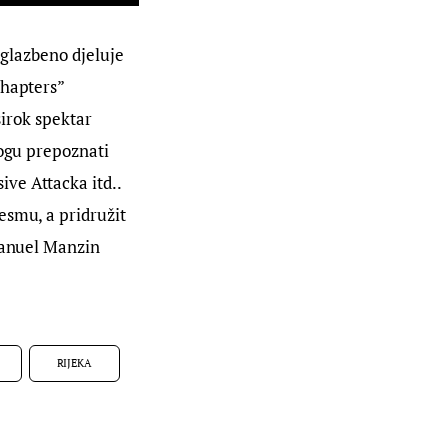
 glazbeno djeluje 
Chapters” 
širok spektar 
mogu prepoznati 
ve Attacka itd.. 
esmu, a pridružit 
Manuel Manzin 
RIJEKA