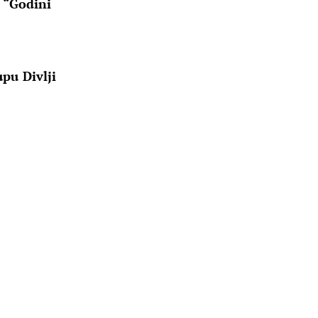
 “Godini
upu Divlji