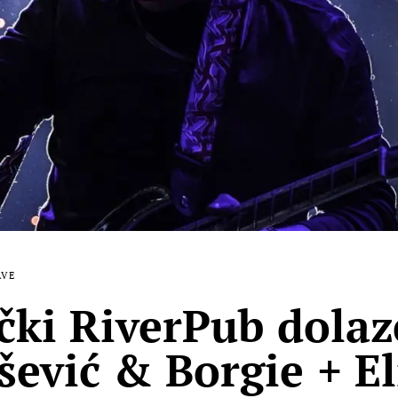
AVE
ečki RiverPub dola
ević & Borgie + El