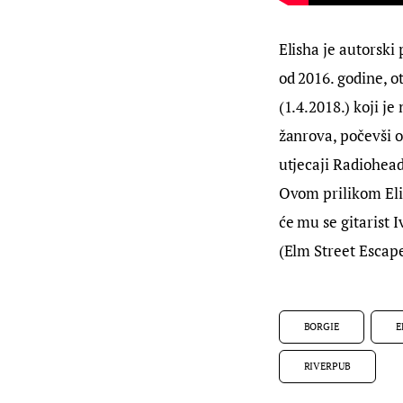
Elisha je autorski 
od 2016. godine, o
(1.4.2018.) koji je
žanrova, počevši o
utjecaji Radiohead
Ovom prilikom Elis
će mu se gitarist 
(Elm Street Escape
BORGIE
E
RIVERPUB