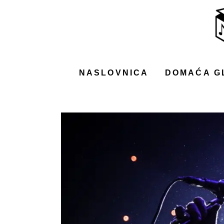
NASLOVNICA
DOMAĆA GLAZBA
STRANA GLAZBA
NASLOVNICA
DOMAĆA G
FILM
MUSIC BOX