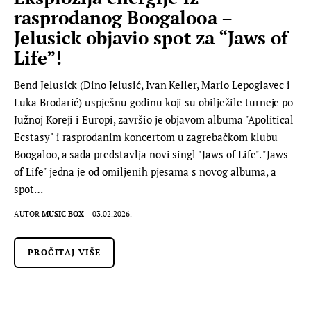
rasprodanog Boogalooa –
Jelusick objavio spot za “Jaws of
Life”!
Bend Jelusick (Dino Jelusić, Ivan Keller, Mario Lepoglavec i
Luka Brodarić) uspješnu godinu koji su obilježile turneje po
Južnoj Koreji i Europi, završio je objavom albuma "Apolitical
Ecstasy" i rasprodanim koncertom u zagrebačkom klubu
Boogaloo, a sada predstavlja novi singl "Jaws of Life". "Jaws
of Life" jedna je od omiljenih pjesama s novog albuma, a
spot…
AUTOR
MUSIC BOX
03.02.2026.
PROČITAJ VIŠE