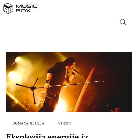
NASLOVNICA
DOMAĆA GLAZBA
STRANA GLAZBA
FILM
MUSIC BOX
DOMAĆA GLAZBA
VIJESTI
Eksplozija energije iz