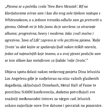
„
Pjesma se u početku zvala ‘New Born Messiah’. Rif na 
klavijaturama svirao sam i kao dio svog sola tijekom nastupa s 
Whitesnakeom, a u jednom trenutku odlučio sam ga pretvoriti u 
pjesmu. Odmah mi je bilo jasno da je savršena za otvaranje 
albuma; progresivna, heavy i moderna. Iako zvuči moćno i 
agresivno, ‘Jaws of Life’ zapravo je vrlo pozitivna pjesma. ‘Ralje 
života’ su alat kojim se spašavaju ljudi nakon teških nesreća, 
jedan od najmoćnijih koje imamo, a u ovoj pjesmi poslužio sam 
se tom slikom kao metaforom za ljudske ‘ralje života’.
“
Objava spota dolazi nakon nedavnog posjeta Dina Jelusića 
Los Angelesu gdje je sudjelovao na nizu važnih glazbenih 
događanja, uključujući Dimebash, Metal Hall of Fame te 
prestižnu NAMM konferenciju, dodatno potvrđujući sve 
snažniji međunarodni interes za njegov rad. Jelusick 
uskoro najavljuje nove live datume i povratak na pozornice.