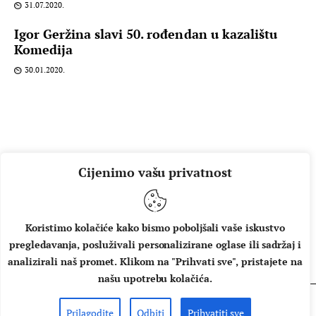
31.07.2020.
Igor Geržina slavi 50. rođendan u kazalištu
Komedija
30.01.2020.
Cijenimo vašu privatnost
Koristimo kolačiće kako bismo poboljšali vaše iskustvo
pregledavanja, posluživali personalizirane oglase ili sadržaj i
O NAMA
IMPRESSUM
UVJETI KORIŠTENJA
analizirali naš promet. Klikom na "Prihvati sve", pristajete na
našu upotrebu kolačića.
Prilagodite
Odbiti
Prihvatiti sve
Copyright © 2026 Music Box - All rights reserved.