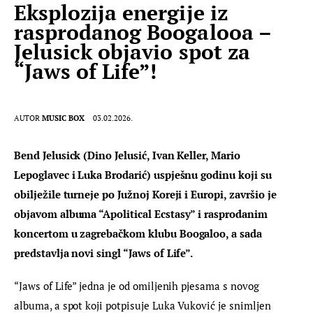
Eksplozija energije iz
rasprodanog Boogalooa –
Jelusick objavio spot za
“Jaws of Life”!
AUTOR
MUSIC BOX
03.02.2026.
Bend Jelusick (Dino Jelusić, Ivan Keller, Mario 
Lepoglavec i Luka Brodarić) uspješnu godinu koji su 
obilježile turneje po Južnoj Koreji i Europi, završio je 
objavom albuma “Apolitical Ecstasy” i rasprodanim 
koncertom u zagrebačkom klubu Boogaloo, a sada 
predstavlja novi singl “Jaws of Life”.
“Jaws of Life” jedna je od omiljenih pjesama s novog 
albuma, a spot koji potpisuje Luka Vuković je snimljen 