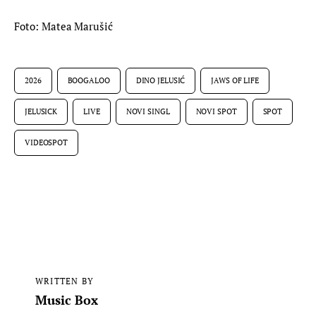
Foto: Matea Marušić
2026
BOOGALOO
DINO JELUSIĆ
JAWS OF LIFE
JELUSICK
LIVE
NOVI SINGL
NOVI SPOT
SPOT
VIDEOSPOT
WRITTEN BY
Music Box