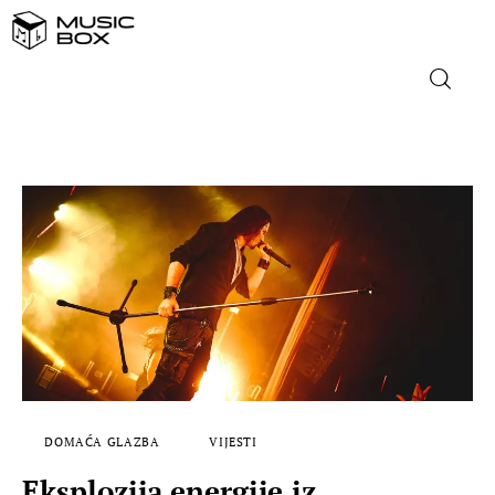
NASLOVNICA
DOMAĆA GLAZBA
STRANA GLAZBA
FILM
MUSIC BOX
DOMAĆA GLAZBA
VIJESTI
Eksplozija energije iz