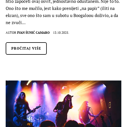
htio započeti ovaj osvrt, jednostavno odustanem. Nije to to.
Ono što me mučilo, jest kako prenijeti „na papir” (iliti na
ekran), sve ono što sam u subotu u Boogaloou doživio, a da
ne zvuči…
AUTOR
IVAN ŠUNIĆ CAMARO
13.10.2025.
PROČITAJ VIŠE