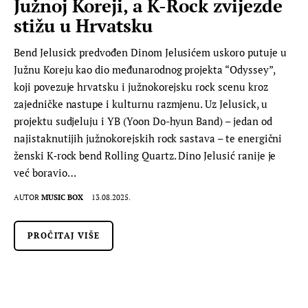
Južnoj Koreji, a K-Rock zvijezde
stižu u Hrvatsku
Bend Jelusick predvođen Dinom Jelusićem uskoro putuje u
Južnu Koreju kao dio međunarodnog projekta “Odyssey”,
koji povezuje hrvatsku i južnokorejsku rock scenu kroz
zajedničke nastupe i kulturnu razmjenu. Uz Jelusick, u
projektu sudjeluju i YB (Yoon Do-hyun Band) – jedan od
najistaknutijih južnokorejskih rock sastava – te energični
ženski K‑rock bend Rolling Quartz. Dino Jelusić ranije je
već boravio…
AUTOR
MUSIC BOX
13.08.2025.
PROČITAJ VIŠE