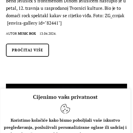
Bend Jelusick s frontmenom Dinom Jelusićem nastupio je u
petal, 12. travnja u rasprodanoj Tvornici kulture. Bio je to
domaći rock spektakl kakav se rijetko viđa. Foto: ZG_crnjak
[envira-gallery id="82441"]
AUTOR
MUSIC BOX
13.04.2024.
PROČITAJ VIŠE
Cijenimo vašu privatnost
Koristimo kolačiće kako bismo poboljšali vaše iskustvo
pregledavanja, posluživali personalizirane oglase ili sadržaj i