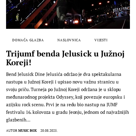
DOMAĆA GLAZBA
NASLOVNICA
VIJESTI
Trijumf benda Jelusick u Južnoj
Koreji!
Bend Jelusick Dine Jelusića održao je dva spektakularna
nastupa u Južnoj Koreji i upisao novu važnu stranicu u
svoju priču. Turneja po Južnoj Koreji održana je u sklopu
međunarodnog projekta Odyssey, koji povezuje europsku i
azijsku rock scenu. Prvi je na redu bio nastup na JUMF
festivalu 16. kolovoza u gradu Jeonju, jednom od najvažnijih
glazbenih…
AUTOR
MUSIC BOX
20.08.2025.