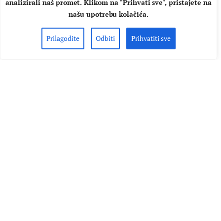
analizirali naš promet. Klikom na "Prihvati sve", pristajete na
našu upotrebu kolačića.
Prilagodite
Odbiti
Prihvatiti sve
DOMAĆA GLAZBA
NAJAVE
Jelusick u petak u Tvornici
kulture započinje turneju koja
stiže i u Južnu Ameriku!
Čekanju uskoro dolazi kraj! Bend Jelusick, predvođen Dinom
Jelusićem, u petak 12. travnja stiže u Tvornicu kulture u
kojoj će održati koncert o kojem će Zagreb još dugo pričati!
Jelusick u Tvornicu stiže na krilima velikog uspjeha
debitantskog albuma "Follow the Blind Man" koji je
nedavno osvojio nagradu Porin u kategoriji Najboljeg
albuma rock glazbe. Koncert…