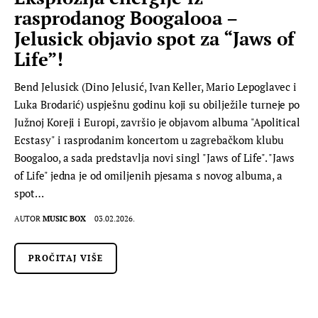
rasprodanog Boogalooa –
Jelusick objavio spot za “Jaws of
Life”!
Bend Jelusick (Dino Jelusić, Ivan Keller, Mario Lepoglavec i
Luka Brodarić) uspješnu godinu koji su obilježile turneje po
Južnoj Koreji i Europi, završio je objavom albuma "Apolitical
Ecstasy" i rasprodanim koncertom u zagrebačkom klubu
Boogaloo, a sada predstavlja novi singl "Jaws of Life". "Jaws
of Life" jedna je od omiljenih pjesama s novog albuma, a
spot…
AUTOR
MUSIC BOX
03.02.2026.
PROČITAJ VIŠE