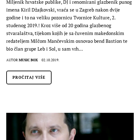
Miljenik hrvatske publike, DJ i renomirani glazbenik punog
imena Kiril Džajkovski, vraća se u Zagreb nakon dvije
godine i to na veliku pozornicu Tvornice Kulture, 2.
studenog 2019.! Kroz više od 20 godina glazbenog
stvaralaštva, tijekom kojih je sa čuvenim makedonskim
redateljem Milčom Mančevskim osnovao bend Bastion te
bio član grupe Leb i Sol, u sam vrh…
AUTOR
MUSIC BOX
02.10.2019.
PROČITAJ VIŠE