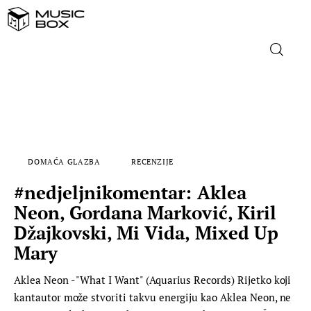
NASLOVNICA
DOMAĆA GLAZBA
DOMAĆA GLAZBA
RECENZIJE
STRANA GLAZBA
#nedjeljnikomentar: Aklea
FILM
Neon, Gordana Marković, Kiril
Džajkovski, Mi Vida, Mixed Up
MUSIC BOX
Mary
Aklea Neon - "What I Want" (Aquarius Records) Rijetko koji
kantautor može stvoriti takvu energiju kao Aklea Neon, ne