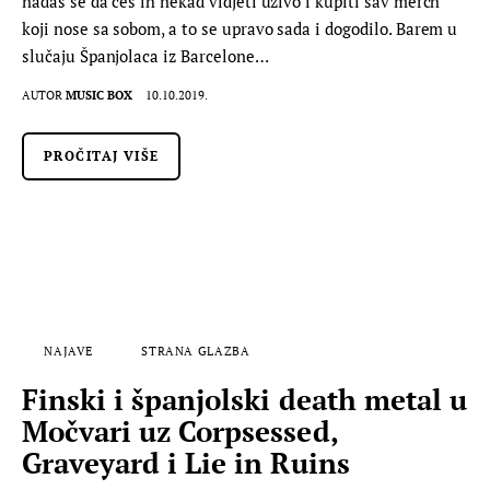
nadaš se da ćeš ih nekad vidjeti uživo i kupiti sav merch
koji nose sa sobom, a to se upravo sada i dogodilo. Barem u
slučaju Španjolaca iz Barcelone…
AUTOR
MUSIC BOX
10.10.2019.
PROČITAJ VIŠE
NAJAVE
STRANA GLAZBA
Finski i španjolski death metal u
Močvari uz Corpsessed,
Graveyard i Lie in Ruins