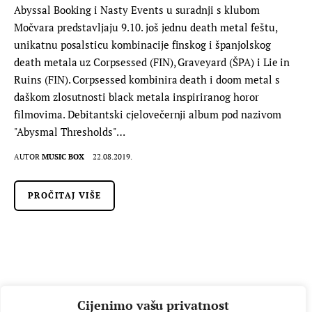
Abyssal Booking i Nasty Events u suradnji s klubom
Močvara predstavljaju 9.10. još jednu death metal feštu,
unikatnu posalsticu kombinacije finskog i španjolskog
death metala uz Corpsessed (FIN), Graveyard (ŠPA) i Lie in
Ruins (FIN). Corpsessed kombinira death i doom metal s
daškom zlosutnosti black metala inspiriranog horor
filmovima. Debitantski cjelovečernji album pod nazivom
"Abysmal Thresholds"…
AUTOR
MUSIC BOX
22.08.2019.
PROČITAJ VIŠE
Cijenimo vašu privatnost