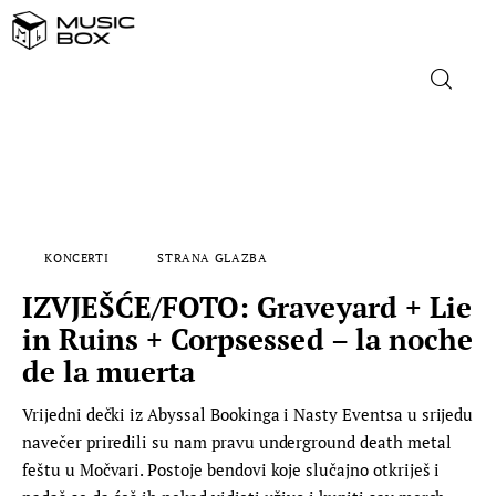
NASLOVNICA
DOMAĆA GLAZBA
KONCERTI
STRANA GLAZBA
STRANA GLAZBA
IZVJEŠĆE/FOTO: Graveyard + Lie
FILM
in Ruins + Corpsessed – la noche
de la muerta
MUSIC BOX
Vrijedni dečki iz Abyssal Bookinga i Nasty Eventsa u srijedu
navečer priredili su nam pravu underground death metal
feštu u Močvari. Postoje bendovi koje slučajno otkriješ i