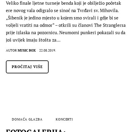
Veliko finale ljetne turneje benda koji je obilježio početak
ere novog vala odigralo se sinoć na Tvrđavi sv. Mihovila.
„Šibenik je jedino mjesto u kojem smo svirali i gdje bi se
voljeli vratiti na odmor“ – otkrili su članovi The Stranglersa
prije izlaska na pozornicu. Neumorni punkeri pokazali su da
još uvijek imaju štošta za…
AUTOR
MUSIC BOX
22.08.2019.
PROČITAJ VIŠE
DOMAĆA GLAZBA
KONCERTI