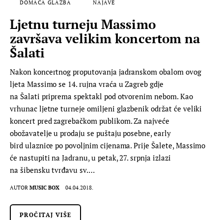
DOMAĆA GLAZBA
NAJAVE
Ljetnu turneju Massimo
završava velikim koncertom na
Šalati
Nakon koncertnog proputovanja jadranskom obalom ovog
ljeta Massimo se 14. rujna vraća u Zagreb gdje
na Šalati priprema spektakl pod otvorenim nebom. Kao
vrhunac ljetne turneje omiljeni glazbenik održat će veliki
koncert pred zagrebačkom publikom. Za najveće
obožavatelje u prodaju se puštaju posebne, early
bird ulaznice po povoljnim cijenama. Prije Šalete, Massimo
će nastupiti na Jadranu, u petak, 27. srpnja izlazi
na šibensku tvrđavu sv.…
AUTOR
MUSIC BOX
04.04.2018.
PROČITAJ VIŠE