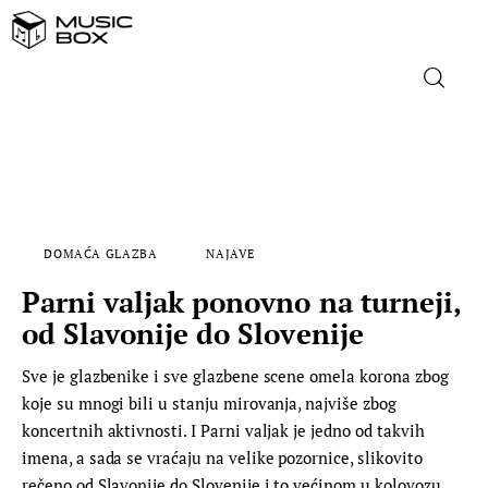
NASLOVNICA
DOMAĆA GLAZBA
DOMAĆA GLAZBA
NAJAVE
STRANA GLAZBA
Parni valjak ponovno na turneji,
FILM
od Slavonije do Slovenije
Sve je glazbenike i sve glazbene scene omela korona zbog
MUSIC BOX
koje su mnogi bili u stanju mirovanja, najviše zbog
koncertnih aktivnosti. I Parni valjak je jedno od takvih
imena, a sada se vraćaju na velike pozornice, slikovito
rečeno od Slavonije do Slovenije i to većinom u kolovozu.