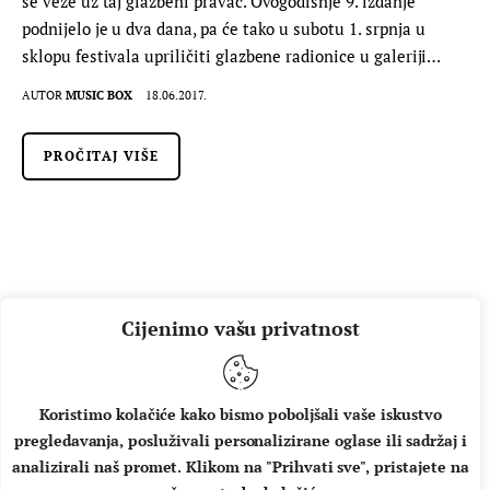
se veže uz taj glazbeni pravac. Ovogodišnje 9. izdanje
podnijelo je u dva dana, pa će tako u subotu 1. srpnja u
sklopu festivala upriličiti glazbene radionice u galeriji…
AUTOR
MUSIC BOX
18.06.2017.
PROČITAJ VIŠE
Cijenimo vašu privatnost
Koristimo kolačiće kako bismo poboljšali vaše iskustvo
pregledavanja, posluživali personalizirane oglase ili sadržaj i
O NAMA
IMPRESSUM
UVJETI KORIŠTENJA
analizirali naš promet. Klikom na "Prihvati sve", pristajete na