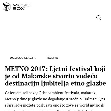
NASLOVNICA
DOMAĆA GLAZBA
DOMAĆA GLAZBA
NAJAVE
STRANA GLAZBA
METNO 2017: Ljetni festival koji
FILM
je od Makarske stvorio vodeću
destinaciju ljubitelja etno glazbe
MUSIC BOX
Gašenjem solinskog Ethnoambient festivala, makarski
Metno jedino je glazbeno događanje u srednjoj Dalmaciji, pa
i šire, gdje možete poslušati ono što zove se world music ili