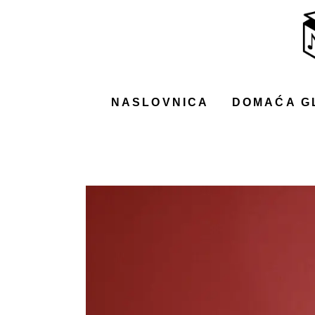
NASLOVNICA
DOMAĆA GLAZBA
STRANA GLAZBA
NASLOVNICA
DOMAĆA G
FILM
MUSIC BOX