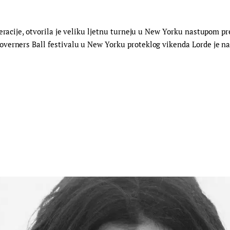
eracije, otvorila je veliku ljetnu turneju u New Yorku nastupom pred
erners Ball festivalu u New Yorku proteklog vikenda Lorde je nast