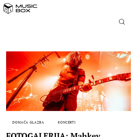
NASLOVNICA
DOMAĆA GLAZBA
STRANA GLAZBA
FILM
MUSIC BOX
DOMAĆA GLAZBA
KONCERTI
FOTOGALERIJA: Mahkey