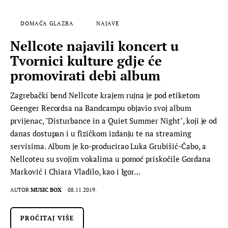
DOMAĆA GLAZBA
NAJAVE
Nellcote najavili koncert u
Tvornici kulture gdje će
promovirati debi album
Zagrebački bend Nellcote krajem rujna je pod etiketom
Geenger Recordsa na Bandcampu objavio svoj album
prvijenac, "Disturbance in a Quiet Summer Night", koji je od
danas dostupan i u fizičkom izdanju te na streaming
servisima. Album je ko-producirao Luka Grubišić-Čabo, a
Nellcoteu su svojim vokalima u pomoć priskočile Gordana
Marković i Chiara Vladilo, kao i Igor…
AUTOR
MUSIC BOX
08.11.2019.
PROČITAJ VIŠE