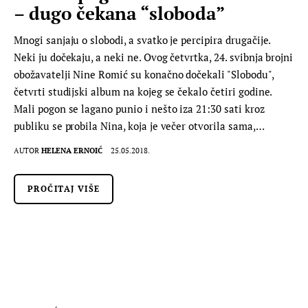
– dugo čekana “sloboda”
Mnogi sanjaju o slobodi, a svatko je percipira drugačije.
Neki ju dočekaju, a neki ne. Ovog četvrtka, 24. svibnja brojni
obožavatelji Nine Romić su konačno dočekali "Slobodu",
četvrti studijski album na kojeg se čekalo četiri godine.
Mali pogon se lagano punio i nešto iza 21:30 sati kroz
publiku se probila Nina, koja je večer otvorila sama,…
AUTOR
HELENA ERNOIĆ
25.05.2018.
PROČITAJ VIŠE