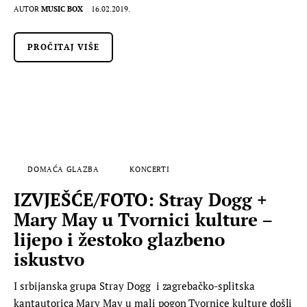
AUTOR
MUSIC BOX
16.02.2019.
PROČITAJ VIŠE
DOMAĆA GLAZBA
KONCERTI
IZVJEŠĆE/FOTO: Stray Dogg +
Mary May u Tvornici kulture –
lijepo i žestoko glazbeno
iskustvo
I srbijanska grupa Stray Dogg i zagrebačko-splitska
kantautorica Mary May u mali pogon Tvornice kulture došli