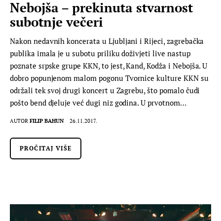
Nebojša – prekinuta stvarnost
subotnje večeri
Nakon nedavnih koncerata u Ljubljani i Rijeci, zagrebačka
publika imala je u subotu priliku doživjeti live nastup
poznate srpske grupe KKN, to jest, Kand, Kodža i Nebojša. U
dobro popunjenom malom pogonu Tvornice kulture KKN su
održali tek svoj drugi koncert u Zagrebu, što pomalo čudi
pošto bend djeluje već dugi niz godina. U prvotnom…
AUTOR
FILIP BAHUN
26.11.2017.
PROČITAJ VIŠE