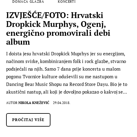
DOMAĆA GLAZBA
KONCERTI
IZVJEŠĆE/FOTO: Hrvatski
Dropkick Murphys, Ogenj,
energično promovirali debi
album
I doista jesu hrvatski Dropkick Muprhys jer su energijom,
načinom svirke, kombiniranjem folk i rock glazbe, stvarno
podsjećali na njih. Samo 7 dana prije koncerta u malom
pogonu Tvornice kulture oduševili su me nastupom u
Dancing Bear Music Shopu na Record Store Dayu. Bio je to
akustični nastup, ali koji je dovoljno pokazao o kakvoj se…
AUTOR
NIKOLA KNEŽEVIĆ
29.04.2018.
PROČITAJ VIŠE