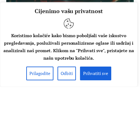
Cijenimo vašu privatnost
Koristimo kolačiće kako bismo poboljšali vaše iskustvo
pregledavanja, posluživali personalizirane oglase ili sadržaj i
analizirali naš promet. Klikom na "Prihvati sve", pristajete na
našu upotrebu kolačića.
Prilagodite
Odbiti
Prihvatiti sve
DOMAĆA GLAZBA
KONCERTI
IZVJEŠĆE/FOTO: U pol’ 9 kod
Sabe priuštili odličan tulum na
promociji novog albuma
Jeste svi bili u pol' 9 kod Sabe? Nadam se da jeste jer ste u
protivnom propustili odličan tulum. Količina pozitivne