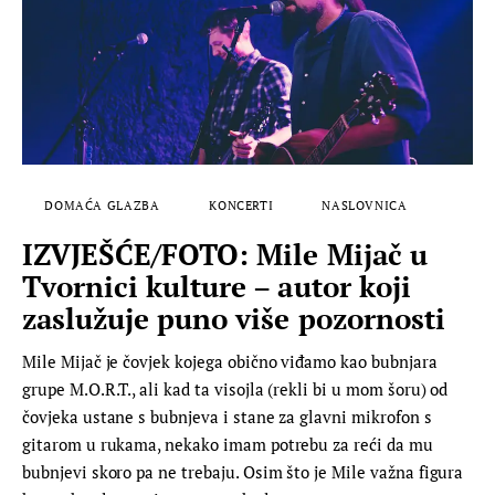
DOMAĆA GLAZBA
KONCERTI
NASLOVNICA
IZVJEŠĆE/FOTO: Mile Mijač u
Tvornici kulture – autor koji
zaslužuje puno više pozornosti
Mile Mijač je čovjek kojega obično viđamo kao bubnjara
grupe M.O.R.T., ali kad ta visojla (rekli bi u mom šoru) od
čovjeka ustane s bubnjeva i stane za glavni mikrofon s
gitarom u rukama, nekako imam potrebu za reći da mu
bubnjevi skoro pa ne trebaju. Osim što je Mile važna figura