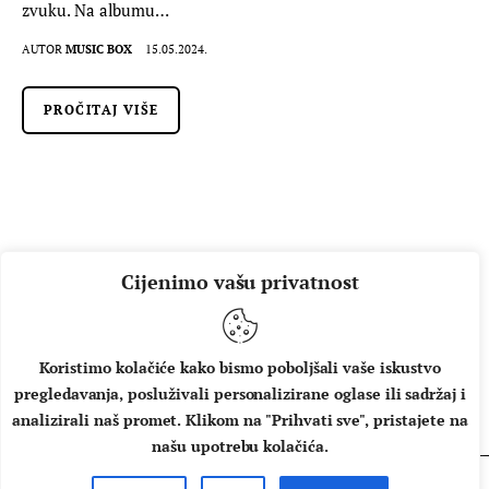
zvuku. Na albumu…
AUTOR
MUSIC BOX
15.05.2024.
PROČITAJ VIŠE
Cijenimo vašu privatnost
Koristimo kolačiće kako bismo poboljšali vaše iskustvo
pregledavanja, posluživali personalizirane oglase ili sadržaj i
O NAMA
IMPRESSUM
UVJETI KORIŠTENJA
analizirali naš promet. Klikom na "Prihvati sve", pristajete na
našu upotrebu kolačića.