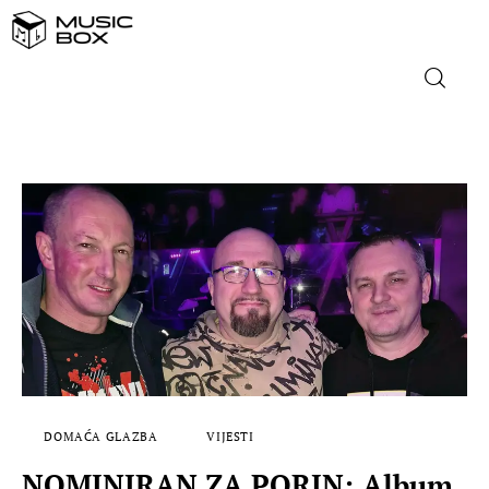
NASLOVNICA
DOMAĆA GLAZBA
STRANA GLAZBA
FILM
MUSIC BOX
DOMAĆA GLAZBA
VIJESTI
NOMINIRAN ZA PORIN: Album