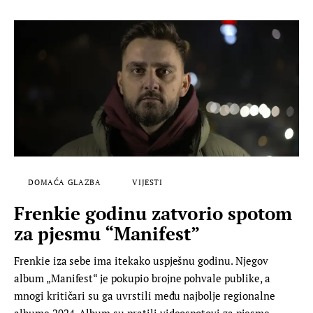
DOMAĆA GLAZBA
VIJESTI
Frenkie godinu zatvorio spotom
za pjesmu “Manifest”
Frenkie iza sebe ima itekako uspješnu godinu. Njegov
album „Manifest“ je pokupio brojne pohvale publike, a
mnogi kritičari su ga uvrstili među najbolje regionalne
albume 2024. Album su pratili videospotovi za pjesme